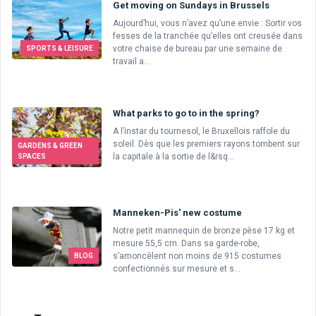
Get moving on Sundays in Brussels
Aujourd’hui, vous n’avez qu’une envie : Sortir vos
fesses de la tranchée qu’elles ont creusée dans
votre chaise de bureau par une semaine de
SPORTS & LEISURE
travail a...
What parks to go to in the spring?
A l’instar du tournesol, le Bruxellois raffole du
soleil. Dès que les premiers rayons tombent sur
GARDENS & GREEN
la capitale à la sortie de l&rsq...
SPACES
Manneken-Pis' new costume
Notre petit mannequin de bronze pèse 17 kg et
mesure 55,5 cm. Dans sa garde-robe,
s’amoncèlent non moins de 915 costumes
BLOG
confectionnés sur mesure et s...