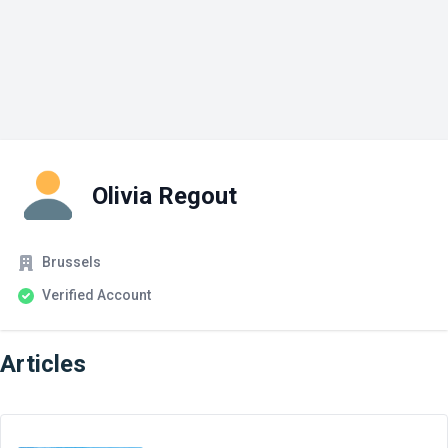
Olivia Regout
Company
Account Status
Brussels
Verified Account
Articles