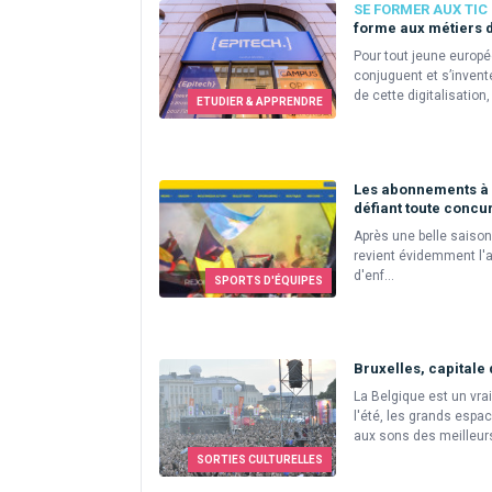
SE FORMER AUX TIC
forme aux métiers d
Pour tout jeune europée
conjuguent et s’invent
de cette digitalisation
ETUDIER & APPRENDRE
Les abonnements à l
défiant toute concu
Après une belle saison
revient évidemment l'
d'enf...
SPORTS D'ÉQUIPES
Bruxelles, capitale 
La Belgique est un vra
l'été, les grands espa
aux sons des meilleurs 
SORTIES CULTURELLES