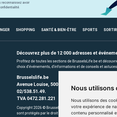
s reconnaissez avoir
nfidentialité.
ANGER
SHOPPING
SANTÉ & BIEN-ÊTRE
SPORTS
SORTIR
Découvrez plus de 12 000 adresses et événem
Profitez de toutes les sections de BrusselsLife.be et découv
choix d'événements, d'informations et de conseils et astuces 
Brusselslife.be
Avenue Louise, 500 -1050 Ixelles, Brussels,
Nous utilisons
02/538.51.49.
TVA 0472.281.221
Nous utilisons des cook
votre expérience de na
Copyright 2026 © Brusselslife.be Tous droits réservés. Le cont
contenu personnalisé et
sont protégés par le droit d'auteur. la propriétaires respectifs.