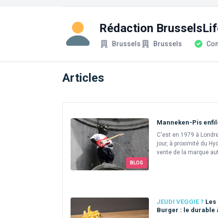
Rédaction BrusselsLif
Société
Statut du compte
Brussels
Brussels
Com
Articles
Manneken-Pis enfil
C'est en 1979 à Londre
jour, à proximité du H
vente de la marque aut
BLOG
JEUDI VEGGIE ?
Les 
Burger : le durable 