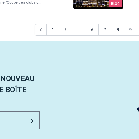
 "Coupe des clubs c...
BLOG
1
2
...
6
7
8
9
 NOUVEAU
 BOÎTE
Email Address
Envoyer