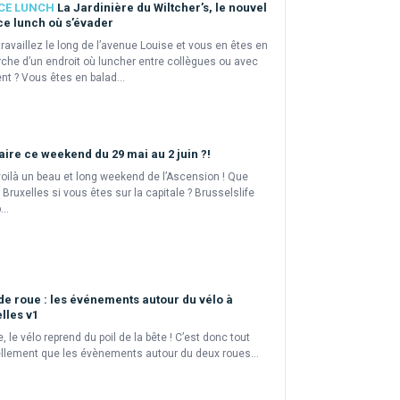
CE LUNCH
La Jardinière du Wiltcher’s, le nouvel
e lunch où s’évader
ravaillez le long de l’avenue Louise et vous en êtes en
che d’un endroit où luncher entre collègues ou avec
ent ? Vous êtes en balad...
aire ce weekend du 29 mai au 2 juin ?!
oilà un beau et long weekend de l’Ascension ! Que
à Bruxelles si vous êtes sur la capitale ? Brusselslife
..
de roue : les événements autour du vélo à
lles v1
le, le vélo reprend du poil de la bête ! C’est donc tout
llement que les évènements autour du deux roues...