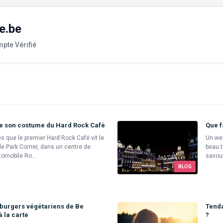
e.be
pte Vérifié
e son costume du Hard Rock Café
Que f
s que le premier Hard Rock Café vit le
Un wee
yde Park Corner, dans un centre de
beau t
omobile Ro...
savour
BLOG
burgers végétariens de Be
Tenda
à la carte
?