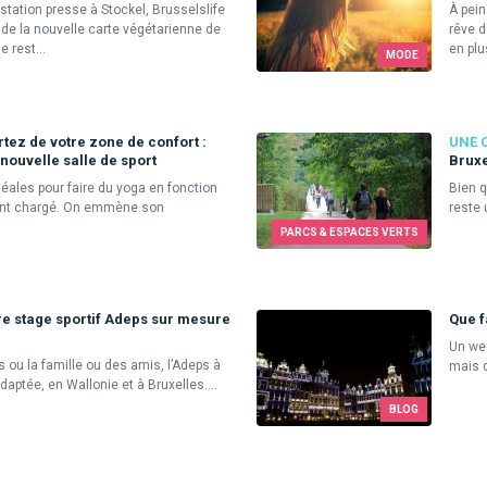
station presse à Stockel, Brusselslife
À pein
 de la nouvelle carte végétarienne de
rêve d
 rest...
en plus
MODE
tez de votre zone de confort :
UNE 
 nouvelle salle de sport
Bruxe
déales pour faire du yoga en fonction
Bien q
ent chargé. On emmène son
reste 
PARCS & ESPACES VERTS
tre stage sportif Adeps sur mesure
Que f
Un wee
s ou la famille ou des amis, l’Adeps à
mais q
daptée, en Wallonie et à Bruxelles....
BLOG