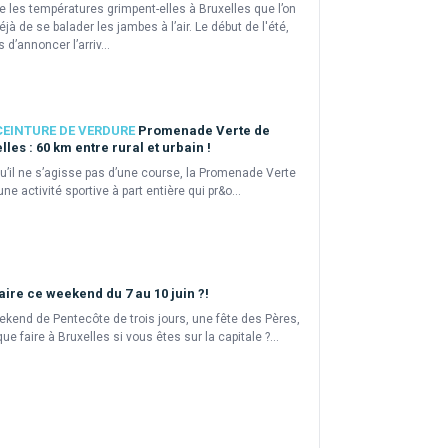
e les températures grimpent-elles à Bruxelles que l’on
éjà de se balader les jambes à l’air. Le début de l'été,
 d’annoncer l’arriv...
CEINTURE DE VERDURE
Promenade Verte de
lles : 60 km entre rural et urbain !
u’il ne s’agisse pas d’une course, la Promenade Verte
une activité sportive à part entière qui pr&o...
aire ce weekend du 7 au 10 juin ?!
kend de Pentecôte de trois jours, une fête des Pères,
ue faire à Bruxelles si vous êtes sur la capitale ?...