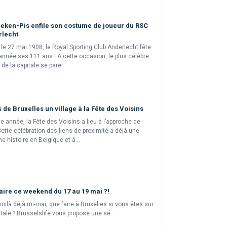
ken-Pis enfile son costume de joueur du RSC
rlecht
le 27 mai 1908, le Royal Sporting Club Anderlecht fête
année ses 111 ans ! A cette occasion, le plus célèbre
de la capitale se pare...
s de Bruxelles un village à la Fête des Voisins
 année, la Fête des Voisins a lieu à l’approche de
 Cette célébration des liens de proximité a déjà une
ne histoire en Belgique et à...
aire ce weekend du 17 au 19 mai ?!
oilà déjà mi-mai, que faire à Bruxelles si vous êtes sur
itale ? Brusselslife vous propose une sé...