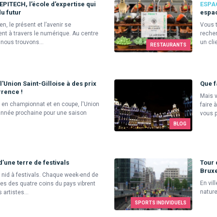
EPITECH, l’école d’expertise qui
ESPA
u futur
espac
n, le présent et l’avenir se
Vous t
ent à travers le numérique. Au centre
recher
, nous trouvons...
un cli
RESTAURANTS
'Union Saint-Gilloise à des prix
Que f
rrence !
Mais v
 en championnat et en coupe, l'Union
faire 
année prochaine pour une saison
vous p.
BLOG
d’une terre de festivals
Tour 
Bruxe
i nid à festivals. Chaque week-end de
En vil
ces des quatre coins du pays vibrent
nature
artistes...
SPORTS INDIVIDUELS