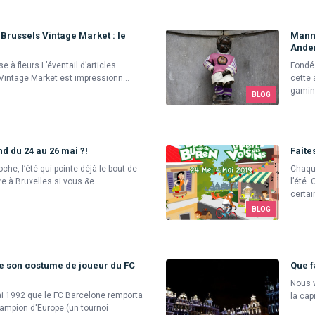
Brussels Vintage Market : le
Manne
Ande
e à fleurs L’éventail d’articles
Fondé 
Vintage Market est impressionn...
cette 
gamin 
BLOG
d du 24 au 26 mai ?!
Faite
oche, l’été qui pointe déjà le bout de
Chaque
e à Bruxelles si vous &e...
l’été.
certai
BLOG
e son costume de joueur du FC
Que f
Nous v
mai 1992 que le FC Barcelone remporta
la cap
hampion d'Europe (un tournoi