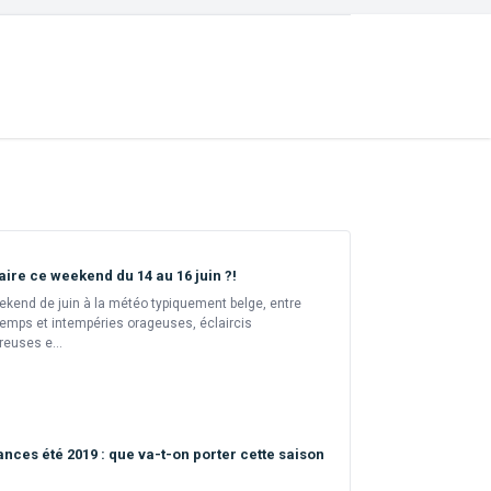
aire ce weekend du 14 au 16 juin ?!
kend de juin à la météo typiquement belge, entre
emps et intempéries orageuses, éclaircis
euses e...
nces été 2019 : que va-t-on porter cette saison