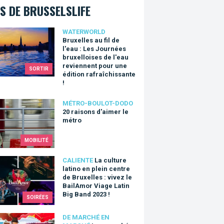
S DE BRUSSELSLIFE
lles au fil de l'eau : Les Journées bruxelloises de l'eau reviennen
WATERWORLD
Bruxelles au fil de
l'eau : Les Journées
bruxelloises de l'eau
reviennent pour une
SORTIR
édition rafraîchissante
!
isons d'aimer le métro
MÉTRO-BOULOT-DODO
20 raisons d'aimer le
métro
MOBILITÉ
lture latino en plein centre de Bruxelles : vivez le BailAmor Viag
CALIENTE
La culture
latino en plein centre
de Bruxelles : vivez le
BailAmor Viage Latin
Big Band 2023 !
SOIRÉES
marchés bruxellois commune par commune
DE MARCHÉ EN