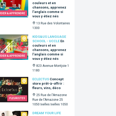
couleurs et en
chansons, apprenez
l’anglais comme si
UDIER & APPRENDRE
vous y étiez nés
yant des problèmes de mobilité
13 Rue des Volontaires
1300
Us language school - Uccle
KIDS&US LANGUAGE
SCHOOL - UCCLE
En
couleurs et en
chansons, apprenez
l’anglais comme si
UDIER & APPRENDRE
vous y étiez nés
823 Avenue Montjoie 1
1180
tus
ECLECTUS
Concept
store prêt-à-offrir :
fleurs, vins, déco
25 Rue de l'Amazone
FLEURISTES
Rue de l'Amazone 25
1050 Ixelles Ixelles 1050
 Your Life
DREAM YOUR LIFE