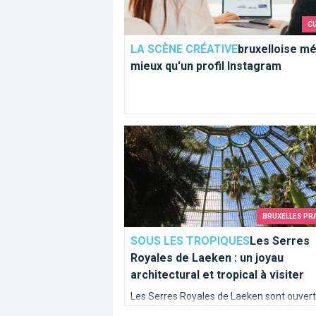
C
LA SCÈNE CRÉATIVE
bruxelloise mé
mieux qu'un profil Instagram
Les Serres Royales de Laeken : un joyau 
BRUXELLES PR
SOUS LES TROPIQUES
Les Serres
Royales de Laeken : un joyau
architectural et tropical à visiter
Les Serres Royales de Laeken sont ouver
public. Brusselslife vous en dit plus sur ce