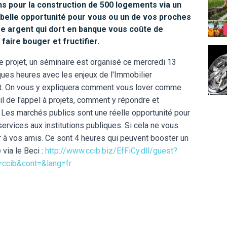
ns pour la construction de 500 logements via un
e belle opportunité pour vous ou un de vos proches
re argent qui dort en banque vous coûte de
 faire bouger et fructifier.
CODE4
e projet, un séminaire est organisé ce mercredi 13
lques heures avec les enjeux de l'Immobilier
t. On vous y expliquera comment vous lover comme
ail de l'appel à projets, comment y répondre et
. Les marchés publics sont une réelle opportunité pour
services aux institutions publiques. Si cela ne vous
er à vos amis. Ce sont 4 heures qui peuvent booster un
 via le Beci :
http://www.ccib.biz/EfFiCy.dll/guest?
=ccib&cont=&lang=fr