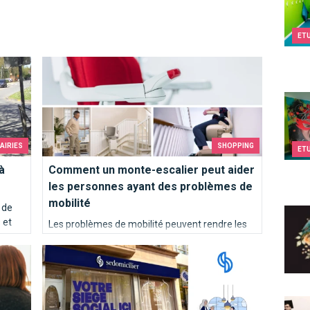
ET
Comment un monte-escalier peut aider les personnes a
Kids&
RAIRIES
SHOPPING
ET
à
Comment un monte-escalier peut aider
les personnes ayant des problèmes de
mobilité
 de
Eclec
 et
Les problèmes de mobilité peuvent rendre les
déplacements quotidiens compliqués, en
nstagram
hez
d’entreprise une offre tout inclus
particulier dans une maison à plusieurs étages.
Dream