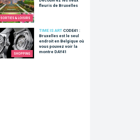
Découvrez les lieux
fleuris de Bruxelles
SORTIES & LOISIRS
1 : Bruxelles est le seul endroit en Belgique où vous pouvez v
TIME IS ART
CODE41 :
Bruxelles est le seul
endroit en Belgique où
vous pouvez voir la
montre DAY41
SHOPPING