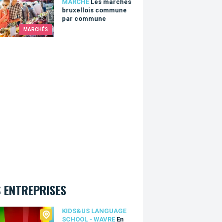
MARCHÉ
Les marchés
bruxellois commune
par commune
MARCHÉS
 ENTREPRISES
Us language school - Wavre
KIDS&US LANGUAGE
SCHOOL - WAVRE
En