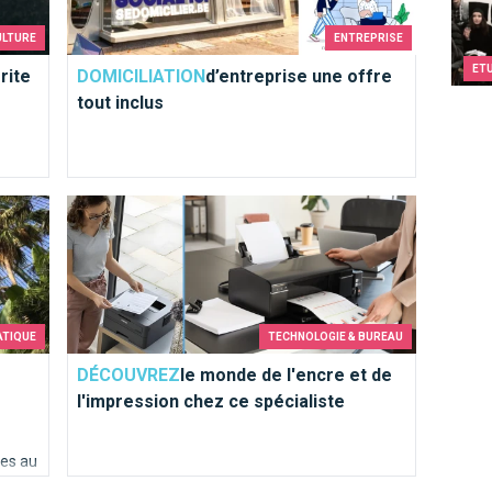
ULTURE
ENTREPRISE
ET
rite
DOMICILIATION
d’entreprise une offre
tout inclus
architectural et tropical à visiter
le monde de l'encre et de l'impression chez ce spéciali
ATIQUE
TECHNOLOGIE & BUREAU
DÉCOUVREZ
le monde de l'encre et de
l'impression chez ce spécialiste
tes au