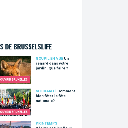
S DE BRUSSELSLIFE
nard dans votre jardin. Que faire ?
GOUPIL EN VUE
Un
renard dans votre
jardin. Que faire ?
OUVRIR BRUXELLES
nt bien fêter la fête nationale?
SOLIDARITÉ
Comment
bien fêter la fête
nationale?
OUVRIR BRUXELLES
vrez les lieux fleuris de Bruxelles
PRINTEMPS