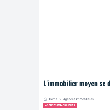
monument emblématique et l’édition 202
L'immobilier moyen se 
Home
Agences immobilières
AGENCES IMMOBILIÈRES