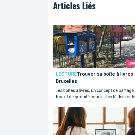
Articles Liés
Trouver sa boîte à livres à Bruxelles
LIB
LECTURE
Trouver sa boîte à livres 
Bruxelles
Les boîtes à livres, un concept de partage,
troc et de gratuité pour la liberté des mots
des histoires. On en compte 111 dans
bruxelloise mérite mieux qu'un profil I
Bruxelles, laquelle est la plus proche de c
vous?