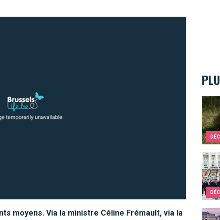
PLU
Un re
DÉC
Comme
DÉC
ts moyens. Via la ministre Céline Frémault, via la
Décou