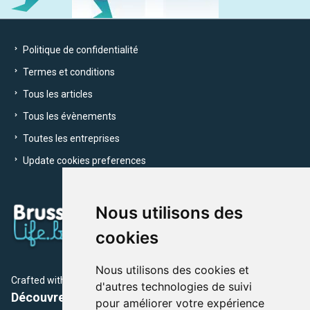
Politique de confidentialité
Termes et conditions
Tous les articles
Tous les évènements
Toutes les entreprises
Update cookies preferences
Nous utilisons des
cookies
Nous utilisons des cookies et
Crafted with
by Brusselslife Team
d'autres technologies de suivi
Découvrez plus de 12 000 adresses et événements
pour améliorer votre expérience