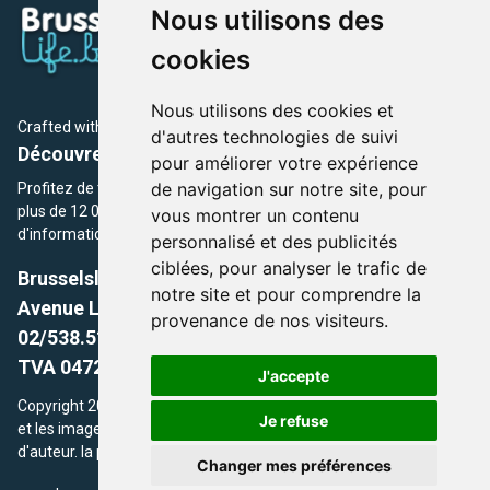
Nous utilisons des
cookies
Nous utilisons des cookies et
Crafted with
by Brusselslife Team
d'autres technologies de suivi
Découvrez plus de 12 000 adresses et événements
pour améliorer votre expérience
de navigation sur notre site, pour
Profitez de toutes les sections de BrusselsLife.be et découvrez
plus de 12 000 adresses et un grand choix d'événements,
vous montrer un contenu
d'informations et de conseils et astuces de notre écriture.
personnalisé et des publicités
ciblées, pour analyser le trafic de
Brusselslife.be
notre site et pour comprendre la
Avenue Louise, 500 -1050 Ixelles, Brussels,
provenance de nos visiteurs.
02/538.51.49.
TVA 0472.281.221
J'accepte
Copyright 2026 © Brusselslife.be Tous droits réservés. Le contenu
Je refuse
et les images utilisés sur ce site sont protégés par le droit
d'auteur. la propriétaires respectifs.
Changer mes préférences