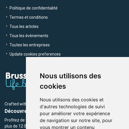
Politique de confidentialité
Termes et conditions
Tous les articles
Tous les évènements
Toutes les entreprises
Update cookies preferences
Nous utilisons des
cookies
Nous utilisons des cookies et
Crafted with
by Brusselslife Team
d'autres technologies de suivi
Découvrez plus de 12 000 adresses et événements
pour améliorer votre expérience
de navigation sur notre site, pour
Profitez de toutes les sections de BrusselsLife.be et découvrez
plus de 12 000 adresses et un grand choix d'événements,
vous montrer un contenu