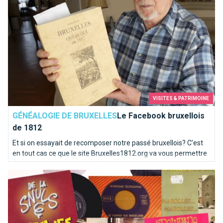
VISITES & PATRIMOINE
GÉNÉALOGIE DE BRUXELLES
Le Facebook bruxellois
de 1812
Et si on essayait de recomposer notre passé bruxellois? C’est
en tout cas ce que le site Bruxelles1812.org va vous permettre
de vérifier. C’est un peu un Facebook du début du 19ème siècle
Top 10 des chansons kitschs consacrées à Bruxelles
! Un site pour les généalogistes et les curieux.