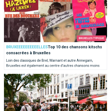
BRUXELLES TYPIQUE
BRUXEEEEEEEEEELLES
Top 10 des chansons kitschs
consacrées à Bruxelles
Loin des classiques de Brel, Warnant et autre Annegarn,
Bruxelles est également au centre d'autres chansons moins
connues. Nous avons poussé une pièce dans le juke-box de la
Bruxelles ma belle
capitale de l'Europe pour en sortir les mélodies les plus kitschs.