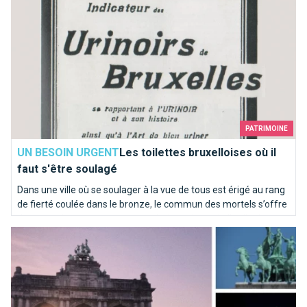
PATRIMOINE
UN BESOIN URGENT
Les toilettes bruxelloises où il
faut s'être soulagé
Dans une ville où se soulager à la vue de tous est érigé au rang
de fierté coulée dans le bronze, le commun des mortels s’offre
de temps à autre une pause sanitaire qui sort de l’ordinaire.
Les Arcades du Cinquantenaire
Sélection d’adresses pour vos petits besoins...