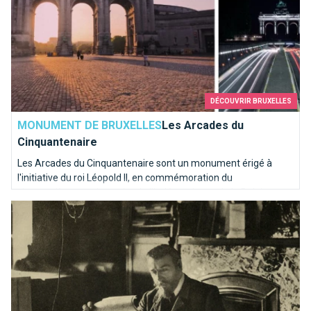
DÉCOUVRIR BRUXELLES
MONUMENT DE BRUXELLES
Les Arcades du
Cinquantenaire
Les Arcades du Cinquantenaire sont un monument érigé à
l'initiative du roi Léopold II, en commémoration du
cinquantième anniversaire de l'indépendance de la Belgique en
Victor Horta, père de l’Art nouveau à Bruxelles
1905.