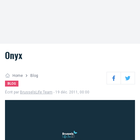
Onyx
Home
Blog
Facebook
Twitter
BLOG
Écrit par
BrusselsLife Team
- 19 déc. 2011, 00:00