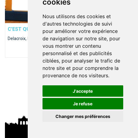
cookies
Nous utilisons des cookies et
MOBILITÉ
d'autres technologies de suivi
C'EST QUI CELUI-LA?
Ces inconnus du métro
pour améliorer votre expérience
de navigation sur notre site, pour
Delacroix, Madou, Hankar, Louise...
vous montrer un contenu
personnalisé et des publicités
ciblées, pour analyser le trafic de
Top 10 des demandes en mariage à faire à Bruxelles
notre site et pour comprendre la
provenance de nos visiteurs.
J'accepte
Je refuse
Changer mes préférences