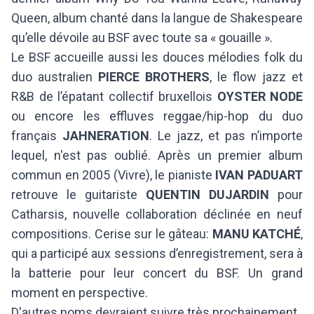
Queen, album chanté dans la langue de Shakespeare
qu’elle dévoile au BSF avec toute sa « gouaille ».
Le BSF accueille aussi les douces mélodies folk du
duo australien
PIERCE BROTHERS
, le flow jazz et
R&B de l’épatant collectif bruxellois
OYSTER NODE
ou encore les effluves reggae/hip-hop du duo
français
JAHNERATION
. Le jazz, et pas n’importe
lequel, n'est pas oublié. Après un premier album
commun en 2005 (Vivre), le pianiste
IVAN PADUART
retrouve le guitariste
QUENTIN DUJARDIN
pour
Catharsis, nouvelle collaboration déclinée en neuf
compositions. Cerise sur le gâteau:
MANU KATCHÉ
,
qui a participé aux sessions d’enregistrement, sera à
la batterie pour leur concert du BSF. Un grand
moment en perspective.
D'autres noms devraient suivre très prochainement.