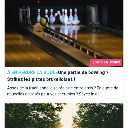
SORTIES & LOISIRS
À EN PERDRE LA BOULE
Une partie de bowling ?
Strikez les pistes bruxelloises !
Assez de la traditionnelle soirée ciné entre amis ? En quête de
nouvelles activités pour vos chérubins ? Soyez in et
programmez-vous une soirée bowling. Brusselslife a
Les meilleures façons de faire des rencontres à Bruxelles
sélectionné pour vous les meilleures pistes de la capitale.