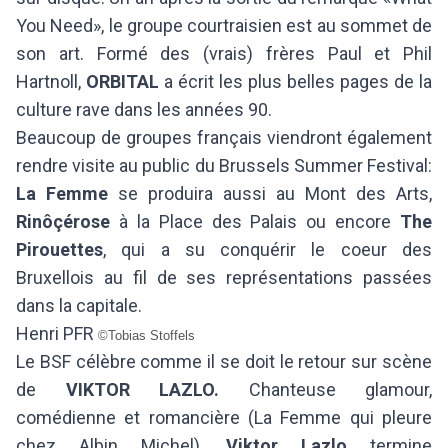
You Need», le groupe courtraisien est au sommet de
son art. Formé des (vrais) frères Paul et Phil
Hartnoll,
ORBITAL
a écrit les plus belles pages de la
culture rave dans les années 90.
Beaucoup de groupes français viendront également
rendre visite au public du Brussels Summer Festival:
La Femme
se produira aussi au Mont des Arts,
Rinôçérose
à la Place des Palais ou encore
The
Pirouettes
, qui a su conquérir le coeur des
Bruxellois au fil de ses représentations passées
dans la capitale.
Henri PFR
©Tobias Stoffels
Le BSF célèbre comme il se doit le retour sur scène
de
VIKTOR LAZLO.
Chanteuse glamour,
comédienne et romancière (La Femme qui pleure
chez Albin Michel),
Viktor Lazlo
termine