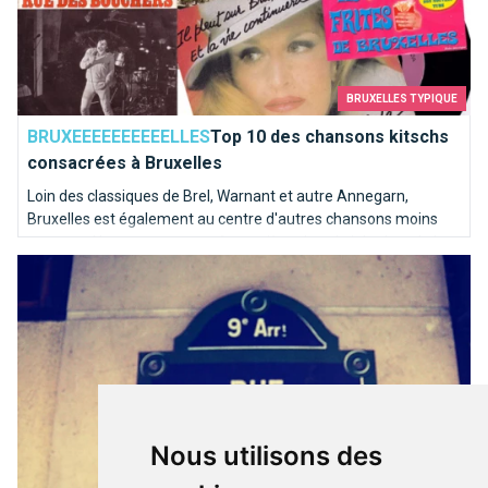
BRUXELLES TYPIQUE
BRUXEEEEEEEEEELLES
Top 10 des chansons kitschs
consacrées à Bruxelles
Loin des classiques de Brel, Warnant et autre Annegarn,
Bruxelles est également au centre d'autres chansons moins
connues. Nous avons poussé une pièce dans le juke-box de la
Paris, c’est Bruxelles : la preuve !
capitale de l'Europe pour en sortir les mélodies les plus kitschs.
Nous utilisons des