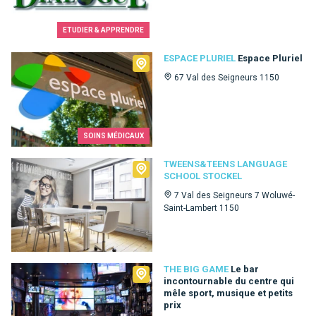
ETUDIER & APPRENDRE
Espace Pluriel
ESPACE PLURIEL
Espace Pluriel
67 Val des Seigneurs 1150
SOINS MÉDICAUX
Tweens&Teens language school Stockel
TWEENS&TEENS LANGUAGE
SCHOOL STOCKEL
7 Val des Seigneurs 7 Woluwé-
Saint-Lambert 1150
The Big Game
THE BIG GAME
Le bar
incontournable du centre qui
mêle sport, musique et petits
prix