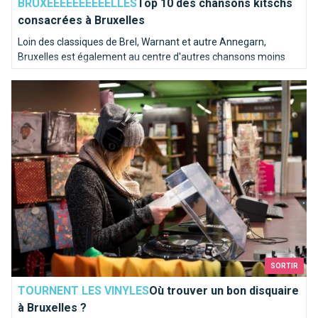
BRUXEEEEEEEEEELLES
Top 10 des chansons kitschs
consacrées à Bruxelles
Loin des classiques de Brel, Warnant et autre Annegarn,
Bruxelles est également au centre d'autres chansons moins
connues. Nous avons poussé une pièce dans le juke-box de la
Où trouver un bon disquaire à Bruxelles ?
capitale de l'Europe pour en sortir les mélodies les plus kitschs.
SORTIR
TOURNENT LES VINYLES
Où trouver un bon disquaire
à Bruxelles ?