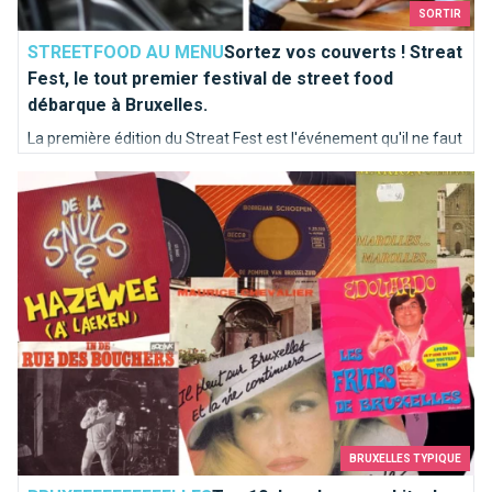
SORTIR
STREETFOOD AU MENU
Sortez vos couverts ! Streat
Fest, le tout premier festival de street food
débarque à Bruxelles.
La première édition du Streat Fest est l'événement qu'il ne faut
pas manquer à Bruxelles ! Rendez-vous sur à Tour & Taxis pour
Top 10 des chansons kitschs consacrées à Bruxelles
un tour au pays de la streetfood.
BRUXELLES TYPIQUE