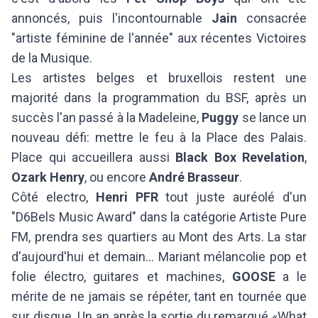
annoncés, puis l'incontournable
Jain
consacrée
"artiste féminine de l'année" aux récentes Victoires
de la Musique.
Les artistes belges et bruxellois restent une
majorité dans la programmation du BSF, après un
succès l'an passé à la Madeleine,
Puggy
se lance un
nouveau défi: mettre le feu à la Place des Palais.
Place qui accueillera aussi
Black Box Revelation
,
Ozark Henry
, ou encore
André Brasseur
.
Côté electro,
Henri PFR
tout juste auréolé d'un
"D6Bels Music Award" dans la catégorie Artiste Pure
FM, prendra ses quartiers au Mont des Arts. La star
d'aujourd'hui et demain... Mariant mélancolie pop et
folie électro, guitares et machines,
GOOSE
a le
mérite de ne jamais se répéter, tant en tournée que
sur disque. Un an après la sortie du remarqué «What