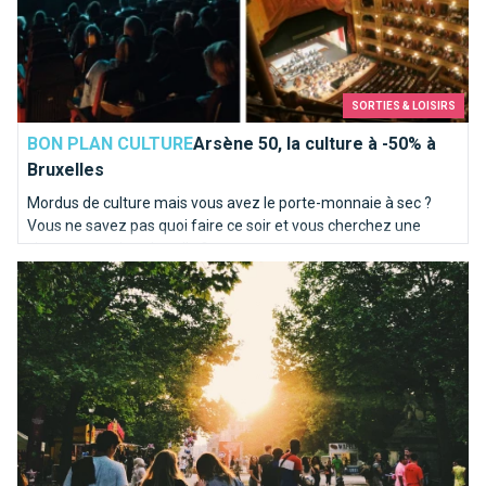
SORTIES & LOISIRS
BON PLAN CULTURE
Arsène 50, la culture à -50% à
Bruxelles
Mordus de culture mais vous avez le porte-monnaie à sec ?
Vous ne savez pas quoi faire ce soir et vous cherchez une
chouette sortie culturelle ?
Les meilleures façons de faire des rencontres à Bruxelles