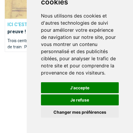
cookies
DÉCOUVRIR BRUXELLES
Nous utilisons des cookies et
d'autres technologies de suivi
ICI C'EST BRUXELLES
Paris, c’est Bruxelles : la
pour améliorer votre expérience
preuve !
de navigation sur notre site, pour
Trois cents vingt kilomètres, 4 heures de voiture, 100 minutes
vous montrer un contenu
de train : Paris c’est la porte à côté ! Les capitales française et
personnalisé et des publicités
belge partagent bien plus qu’une rivière homonyme. Itinéraire
ciblées, pour analyser le trafic de
en bord de Seine sur les traces de la Senne...
notre site et pour comprendre la
provenance de nos visiteurs.
J'accepte
Je refuse
Changer mes préférences