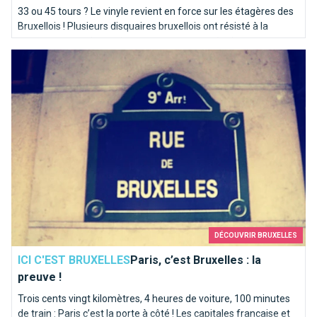
33 ou 45 tours ? Le vinyle revient en force sur les étagères des
Bruxellois ! Plusieurs disquaires bruxellois ont résisté à la
concurrence et des petits nouveaux tentent également
Paris, c’est Bruxelles : la preuve !
l'aventure de la galette noire.
DÉCOUVRIR BRUXELLES
ICI C'EST BRUXELLES
Paris, c’est Bruxelles : la
preuve !
Trois cents vingt kilomètres, 4 heures de voiture, 100 minutes
de train : Paris c’est la porte à côté ! Les capitales française et