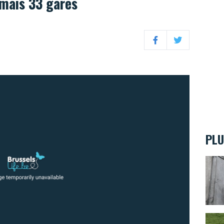
mais 33 gares
Facebook
Twitter
PLU
Combi
Le fo