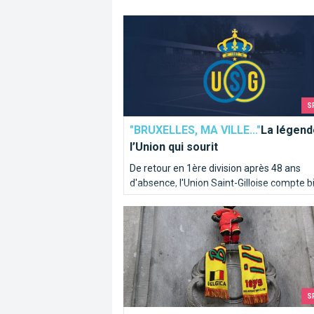
La légende de l’Union qui sourit
S
"BRUXELLES, MA VILLE..."
La légend
l’Union qui sourit
De retour en 1ère division après 48 ans
d'absence, l'Union Saint-Gilloise compte b
rester! Un club de légende que Brusselslif
Combien de Diables Rouges sont nés à
vous présente avec le sourire.
S