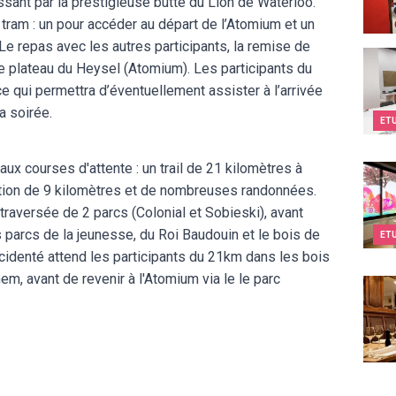
sant par la prestigieuse butte du Lion de Waterloo.
 tram : un pour accéder au départ de l’Atomium et un
Le repas avec les autres participants, la remise de
Kids&
le plateau du Heysel (Atomium). Les participants du
e qui permettra d’éventuellement assister à l’arrivée
a soirée.
ET
ux courses d'attente : un trail de 21 kilomètres à
Kids&
tiation de 9 kilomètres et de nombreuses randonnées.
 traversée de 2 parcs (Colonial et Sobieski), avant
 parcs de la jeunesse, du Roi Baudouin et le bois de
ET
ccidenté attend les participants du 21km dans les bois
m, avant de revenir à l'Atomium via le le parc
Au St