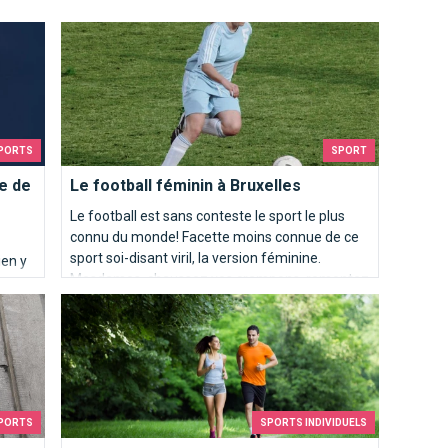
Le football féminin à Bruxelles
PORTS
SPORT
e de
Le football féminin à Bruxelles
Le football est sans conteste le sport le plus
connu du monde! Facette moins connue de ce
sport soi-disant viril, la version féminine.
ien y
Mesdames, chaussez vos crampons, remontez
e
vos chaussettes et poussez le ballon au fond
 Bruxelles ?
Parcours de jogging en Forêt de Soignes
des filets!
PORTS
SPORTS INDIVIDUELS