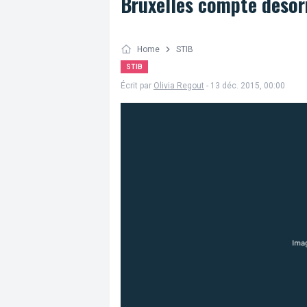
Bruxelles compte désor
Home
STIB
STIB
Écrit par
Olivia Regout
- 13 déc. 2015, 00:00