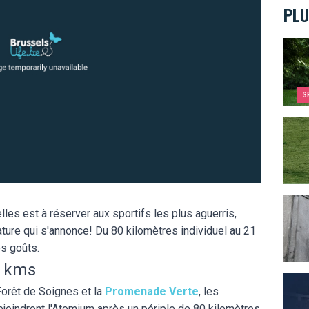
PLU
Parco
S
Le fo
Combi
elles est à réserver aux sportifs les plus aguerris,
ature qui s'annonce! Du 80 kilomètres individuel au 21
es goûts.
0 kms
La lé
Forêt de Soignes et la
Promenade Verte
, les
 rejoindront l'Atomium après un périple de 80 kilomètres