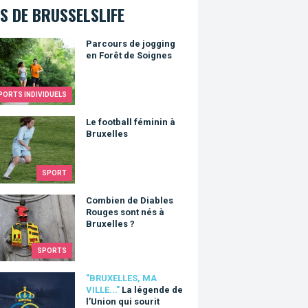
S DE BRUSSELSLIFE
urs de jogging en Forêt de Soignes
Parcours de jogging
en Forêt de Soignes
PORTS INDIVIDUELS
otball féminin à Bruxelles
Le football féminin à
Bruxelles
SPORT
en de Diables Rouges sont nés à Bruxelles ?
Combien de Diables
Rouges sont nés à
Bruxelles ?
SPORTS
gende de l’Union qui sourit
"BRUXELLES, MA
VILLE..."
La légende de
l’Union qui sourit