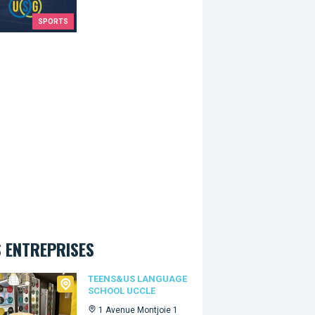
SPORTS
 ENTREPRISES
s&Us language school Uccle
TEENS&US LANGUAGE
SCHOOL UCCLE
1 Avenue Montjoie 1