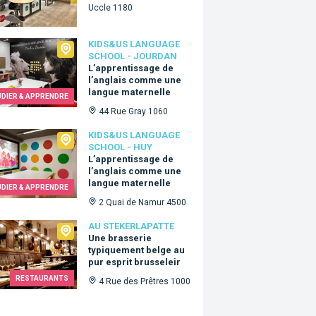
Uccle 1180
Us language school - Jourdan
KIDS&US LANGUAGE
SCHOOL - JOURDAN
L’apprentissage de
l’anglais comme une
langue maternelle
UDIER & APPRENDRE
44 Rue Gray 1060
Us language school - Huy
KIDS&US LANGUAGE
SCHOOL - HUY
L’apprentissage de
l’anglais comme une
langue maternelle
UDIER & APPRENDRE
2 Quai de Namur 4500
ekerlapatte
AU STEKERLAPATTE
Une brasserie
typiquement belge au
pur esprit brusseleir
RESTAURANTS
4 Rue des Prêtres 1000