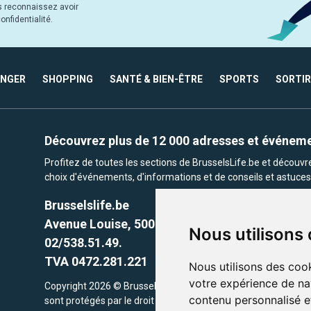
s reconnaissez avoir
nfidentialité.
ANGER
SHOPPING
SANTÉ & BIEN-ÊTRE
SPORTS
SORTIR
Découvrez plus de 12 000 adresses et événem
Profitez de toutes les sections de BrusselsLife.be et découv
choix d'événements, d'informations et de conseils et astuces 
Brusselslife.be
Avenue Louise, 500 -1050 Ixelles, Brussels,
Nous utilisons
02/538.51.49.
TVA 0472.281.221
Nous utilisons des cook
votre expérience de na
Copyright 2026 © Brusselslife.be Tous droits réservés. Le cont
contenu personnalisé et
sont protégés par le droit d'auteur. la propriétaires respectifs.