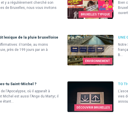
 et y a régulièrement cherché son
Bien c
rues de Bruxelles, nous vous invitons
Bruxel
ouvert
BRUXELLES TYPIQUE
it lexique de la pluie bruxelloise
UNE 
ffirmatives: il tombe, au moins
Notre 
uie, près de 199 jours par an à
frança
B...
ENVIRONNEMENT
es-tu Saint-Michel ?
TO TH
 de l'Apocalypse, où il apparaît à
L’asce
nt Michel est aussi l'Ange du Martyr, il
vies d
 étant...
assouv
DÉCOUVRIR BRUXELLES