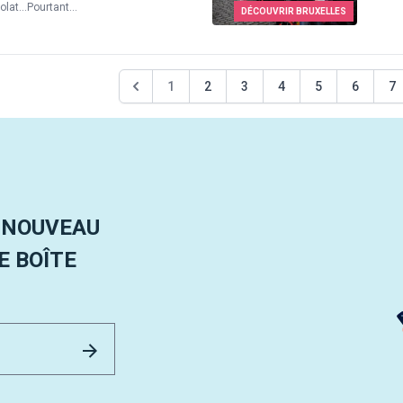
at...Pourtant...
DÉCOUVRIR BRUXELLES
1
2
3
4
5
6
7
 NOUVEAU
 BOÎTE
Email Address
Envoyer