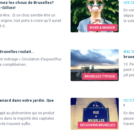
mez les choux de Bruxelles?
ICE 
-Gillois!
En cor
ut-être...Si ce chou semble être un
déposé
rigine, tout porte à croire qu'il aurait
le sole
 d...
BOIRE & MANGER
Bruxelles roulait...
BXL'S
bruxe
rt métrage « Circulation d’aujourd’hui
10. Pe
es complètemen...
point 
joli po
BRUXELLES TYPIQUE
enard dans votre jardin. Que
ICI C
!
appé au phénomène qui se produit
En des
s dans la majorité des capitales
pause 
ds trouvent suffis...
travers
DÉCOUVRIR BRUXELLES