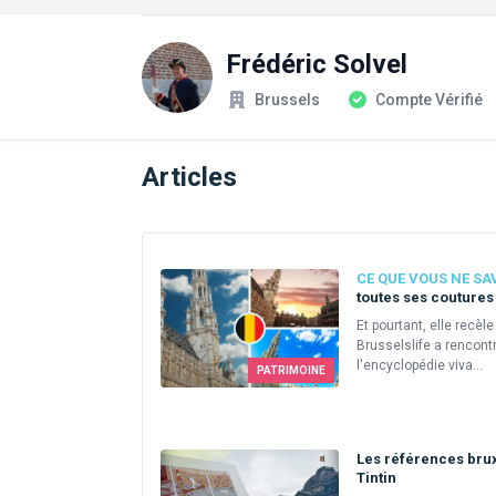
Frédéric Solvel
Société
Statut du compte
Brussels
Compte Vérifié
Articles
CE QUE VOUS NE SA
toutes ses coutures
Et pourtant, elle recèl
Brusselslife a rencont
l'encyclopédie viva...
PATRIMOINE
Les références brux
Tintin