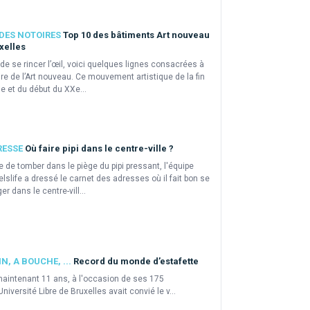
DES NOTOIRES
Top 10 des bâtiments Art nouveau
xelles
de se rincer l’œil, voici quelques lignes consacrées à
oire de l’Art nouveau. Ce mouvement artistique de la fin
e et du début du XXe...
RESSE
Où faire pipi dans le centre-ville ?
e de tomber dans le piège du pipi pressant, l'équipe
lslife a dressé le carnet des adresses où il fait bon se
er dans le centre-vill...
N, A BOUCHE, ...
Record du monde d’estafette
 maintenant 11 ans, à l'occasion de ses 175
’Université Libre de Bruxelles avait convié le v...