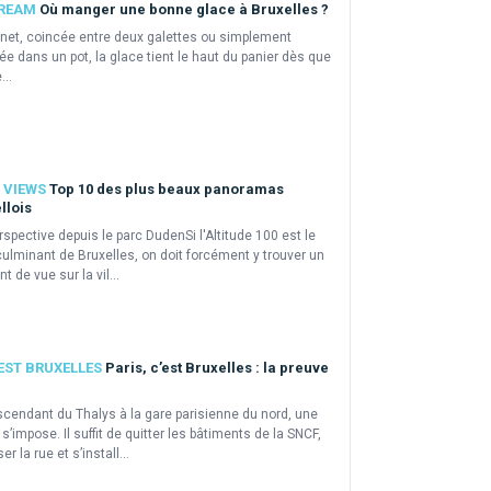
CREAM
Où manger une bonne glace à Bruxelles ?
net, coincée entre deux galettes ou simplement
e dans un pot, la glace tient le haut du panier dès que
...
 VIEWS
Top 10 des plus beaux panoramas
llois
rspective depuis le parc DudenSi l'Altitude 100 est le
culminant de Bruxelles, on doit forcément y trouver un
int de vue sur la vil...
'EST BRUXELLES
Paris, c’est Bruxelles : la preuve
cendant du Thalys à la gare parisienne du nord, une
s’impose. Il suffit de quitter les bâtiments de la SNCF,
er la rue et s’install...