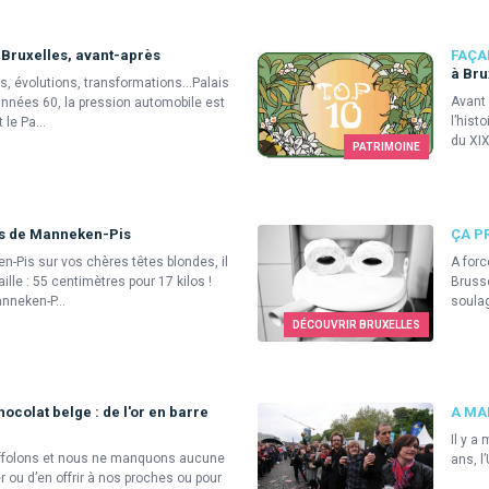
Bruxelles, avant-après
FAÇA
à Bru
ns, évolutions, transformations...Palais
Avant 
nnées 60, la pression automobile est
l’hist
le Pa...
du XIX
PATRIMOINE
es de Manneken-Pis
ÇA P
-Pis sur vos chères têtes blondes, il
A forc
lle : 55 centimètres pour 17 kilos !
Brusse
nneken-P...
soulag
DÉCOUVRIR BRUXELLES
ocolat belge : de l'or en barre
A MAI
Il y a
affolons et nous ne manquons aucune
ans, l
 ou d’en offrir à nos proches ou pour