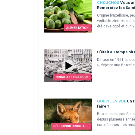
CHOUCHOU
Vous ai
Remerciez les Saint
Origine bruxelloise, pe
véritable zinneke sans o
été développé et cultivé
ALIMENTATION
C'était au temps où 
Diffusé en 1951, le cou
», dépeint une Bruxell
BRUXELLES PRATIQUE
GOUPIL EN VUE
Un r
faire ?
Bruxelles n’a pas éch
depuis plusieurs année
européennes : les renar
DÉCOUVRIR BRUXELLES