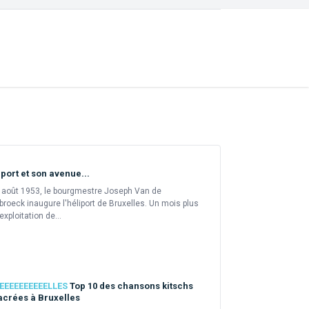
iport et son avenue...
r août 1953, le bourgmestre Joseph Van de
roeck inaugure l'héliport de Bruxelles. Un mois plus
'exploitation de...
EEEEEEEEEELLES
Top 10 des chansons kitschs
crées à Bruxelles