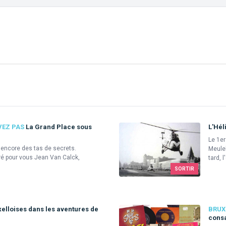
VEZ PAS
La Grand Place sous
L'Hél
Le 1e
e encore des tas de secrets.
Meuleb
ré pour vous Jean Van Calck,
tard, l
SORTIR
elloises dans les aventures de
BRUX
consa