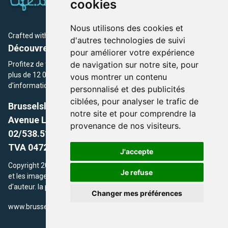
cookies
Nous utilisons des cookies et
Crafted with
by Brusselslife Team
d'autres technologies de suivi
Découvrez plus de 12 000 adresses et événements
pour améliorer votre expérience
de navigation sur notre site, pour
Profitez de toutes les sections de BrusselsLife.be et découvrez
plus de 12 000 adresses et un grand choix d'événements,
vous montrer un contenu
d'informations et de conseils et astuces de notre écriture.
personnalisé et des publicités
ciblées, pour analyser le trafic de
Brusselslife.be
notre site et pour comprendre la
Avenue Louise, 500 -1050 Ixelles, Brussels,
provenance de nos visiteurs.
02/538.51.49.
TVA 0472.281.221
J'accepte
Copyright 2026 © Brusselslife.be Tous droits réservés. Le contenu
Je refuse
et les images utilisés sur ce site sont protégés par le droit
d'auteur. la propriétaires respectifs.
Changer mes préférences
/
www.brusselsLife.be
info@brusselslife.be