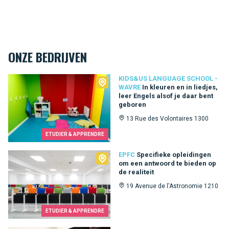
ONZE BEDRIJVEN
Kids&Us language school - Wavre
KIDS&US LANGUAGE SCHOOL -
WAVRE
In kleuren en in liedjes,
leer Engels alsof je daar bent
geboren
13 Rue des Volontaires 1300
ETUDIER & APPRENDRE
EPFC
EPFC
Specifieke opleidingen
om een ​​antwoord te bieden op
de realiteit
19 Avenue de l'Astronomie 1210
ETUDIER & APPRENDRE