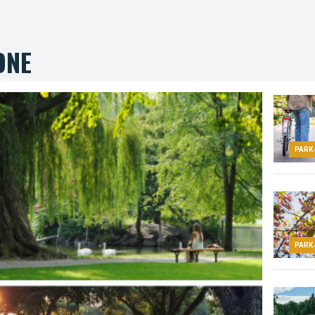
ONE
PARK
PARK