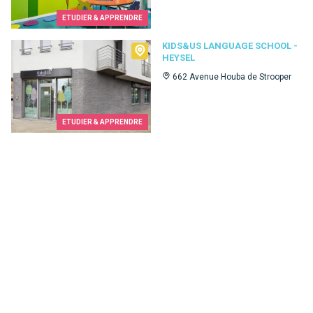
ETUDIER & APPRENDRE
Kids&Us language school - Heysel
KIDS&US LANGUAGE SCHOOL -
HEYSEL
662 Avenue Houba de Strooper
ETUDIER & APPRENDRE