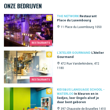
ONZE BEDRIJVEN
The Network
THE NETWORK
Restaurant
Place du Luxembourg
11 Place du Luxembourg 1050
RESTAURANTS
L'Atelier Gourmand
L'ATELIER GOURMAND
L'Atelier
Gourmand
472 Rue Vanderkindere, 472
1180
RESTAURANTS
Kids&Us language school - Waterloo
KIDS&US LANGUAGE SCHOOL -
WATERLOO
In kleuren en in
liedjes, leer Engels alsof je
daar bent geboren
397 Chaussée de Bruxelles 1410