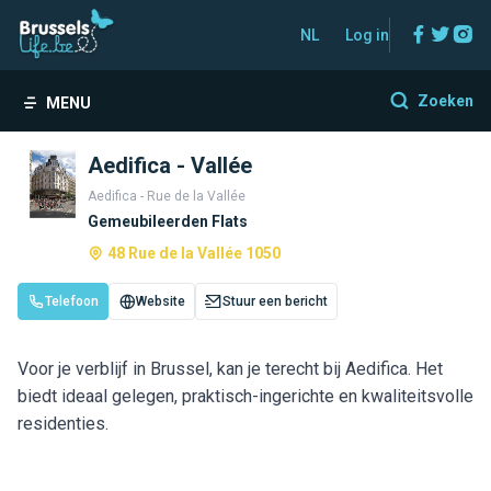
Facebo
Twitt
In
NL
Log in
Zoeken
MENU
Aedifica - Vallée
Aedifica - Rue de la Vallée
Gemeubileerden Flats
48 Rue de la Vallée 1050
Telefoon
Website
Stuur een bericht
Voor je verblijf in Brussel, kan je terecht bij Aedifica. Het
biedt ideaal gelegen, praktisch-ingerichte en kwaliteitsvolle
residenties.