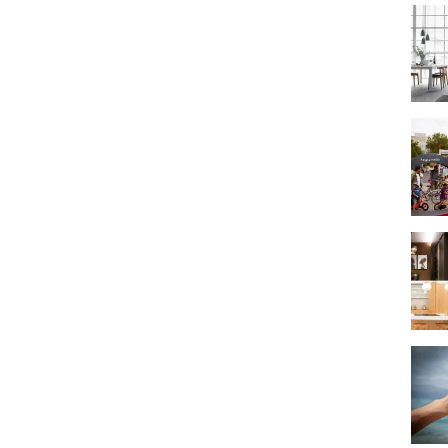
Struc
De Bi
keuke
Wat v