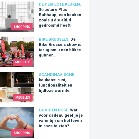
ture Plus Bulthaup, een keuken zoals u die altijd gedroomd heeft
DE PERFECTE KEUKEN.
Structure Plus
Bulthaup, een keuken
zoals u die altijd
gedroomd heeft!
SHOPPING
ke Brussels show is terug om u een blik te gunnen.
BIKE BRUSSELS.
De
Bike Brussels show is
terug om u een blik te
gunnen.
MOBILITÉ
ns: rust, functionaliteit en tijdloze warmte
SCANDINAVISCHE
keukens: rust,
functionaliteit en
tijdloze warmte
MEUBLES
oor cadeau geef je je valentijn om het leven in roze te zien?
LA VIE EN ROSE.
Wat
voor cadeau geef je je
valentijn om het leven
in roze te zien?
SHOPPING