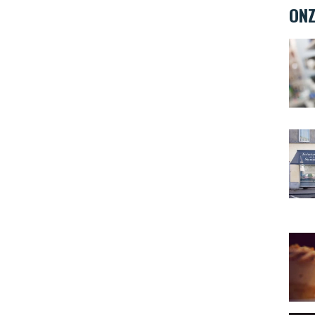
ONZ
Ambi
Teint
Au Va