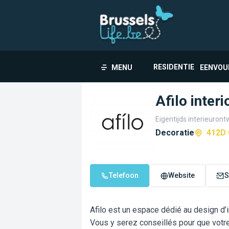
RESIDENTIE
MENU
EENVOU
Afilo inter
Eigentijds interieuron
Decoratie
412D 
Telefoon
Website
S
Afilo est un espace dédié au design d’
Vous y serez conseillés pour que votre