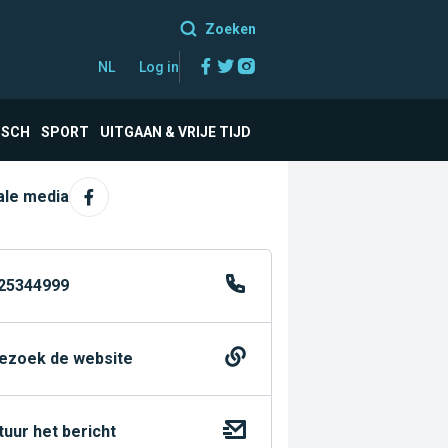
Zoeken
Facebook
Twitter
Instagram
NL
Log in
ISCH
SPORT
UITGAAN & VRIJE TIJD
ale media
25344999
ezoek de website
tuur het bericht