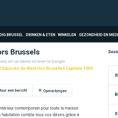
DIG BRUSSEL
DRINKEN & ETEN
WINKELEN
GEZONDHEID EN MED
iors Brussels
Soci
twerp om uw ideeën tot leven te brengen
Chaussée de Waterloo Bruxelles Capitale 1050
0
tuur een bericht
Opmerkingen
B
intérieur contemporain pour toute la maison.
S
 habitation comble tous vos désirs grâce à