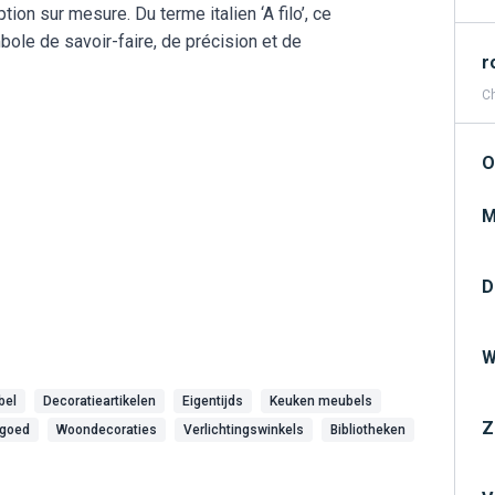
ion sur mesure. Du terme italien ‘A filo’, ce
bole de savoir-faire, de précision et de
r
Ch
O
M
D
W
bel
Decoratieartikelen
Eigentijds
Keuken meubels
Z
goed
Woondecoraties
Verlichtingswinkels
Bibliotheken