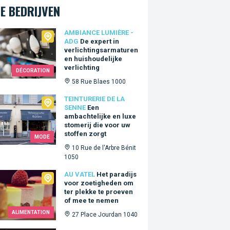
E BEDRIJVEN
ance Lumière - ADG
AMBIANCE LUMIÈRE -
ADG
De expert in
verlichtingsarmaturen
en huishoudelijke
verlichting
DÉCORATION
58 Rue Blaes 1000
urerie de la Senne
TEINTURERIE DE LA
SENNE
Een
ambachtelijke en luxe
stomerij die voor uw
stoffen zorgt
MODE
10 Rue de l'Arbre Bénit
1050
tel
AU VATEL
Het paradijs
voor zoetigheden om
ter plekke te proeven
of mee te nemen
ALIMENTATION
27 Place Jourdan 1040