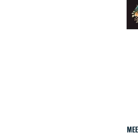
Eclec
MEE