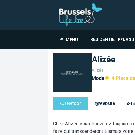
RESIDENTIE
MENU
EENVOU
Alizée
Alizée
Mode
4 Place d
Telefoon
Website
S
Chez Alizée vous trouverez toujours cet
faire qui transcenderont à jamais votre