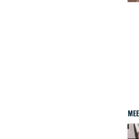
MEE
je de