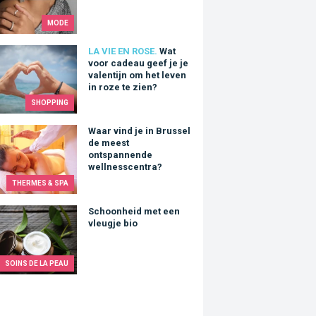
MODE
oor cadeau geef je je valentijn om het leven in roze te zien?
LA VIE EN ROSE.
Wat
voor cadeau geef je je
valentijn om het leven
in roze te zien?
SHOPPING
vind je in Brussel de meest ontspannende wellnesscentra?
Waar vind je in Brussel
de meest
ontspannende
wellnesscentra?
THERMES & SPA
nheid met een vleugje bio
Schoonheid met een
vleugje bio
SOINS DE LA PEAU