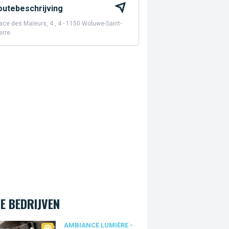
outebeschrijving
ace des Maïeurs, 4 , 4 - 1150 Woluwe-Saint-
erre
E BEDRIJVEN
ance Lumière - ADG
AMBIANCE LUMIÈRE -