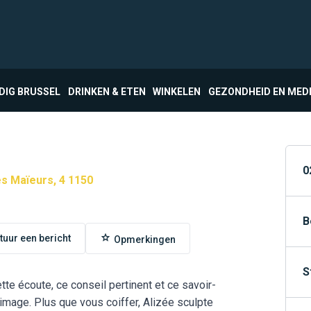
DIG BRUSSEL
DRINKEN & ETEN
WINKELEN
GEZONDHEID EN MED
0
es Maïeurs, 4 1150
B
tuur een bericht
Opmerkingen
S
te écoute, ce conseil pertinent et ce savoir-
 image. Plus que vous coiffer, Alizée sculpte