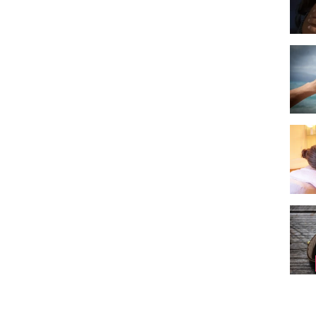
Wat v
Waar 
Schoo