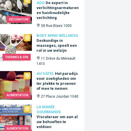
ADG
De expert in
verlichtingsarmaturen
en huishoudelijke
verlichting
DÉCORATION
58 Rue Blaes 1000
 Mind Wellness
BODY MIND WELLNESS
Deskundige in
massages, speelt een
rol in uw welzijn
THERMES & SPA
11 Drève du Méreault
1410
tel
AU VATEL
Het paradijs
voor zoetigheden om
ter plekke te proeven
of mee te nemen
ALIMENTATION
27 Place Jourdan 1040
arée Gourmande
LA MARÉE
GOURMANDE
Viscateraar om aan al
uw behoeften te
voldoen
ALIMENTATION