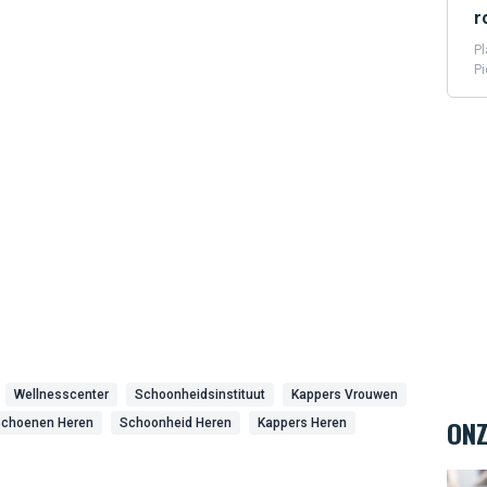
r
Pl
Pi
Wellnesscenter
Schoonheidsinstituut
Kappers Vrouwen
ONZ
choenen Heren
Schoonheid Heren
Kappers Heren
Ambi