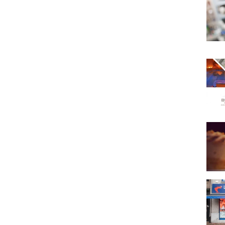
Body
Au Va
La M