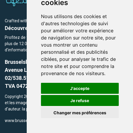
cookies
Nous utilisons des cookies et
Crafted with
by Brusselslife Team
d'autres technologies de suivi
Découvrez plus de 12 000 adresses et événements
pour améliorer votre expérience
de navigation sur notre site, pour
Profitez de toutes les sections de BrusselsLife.be et découvrez
plus de 12 000 adresses et un grand choix d'événements,
vous montrer un contenu
d'informations et de conseils et astuces de notre écriture.
personnalisé et des publicités
ciblées, pour analyser le trafic de
Brusselslife.be
notre site et pour comprendre la
Avenue Louise, 500 -1050 Ixelles, Brussels,
provenance de nos visiteurs.
02/538.51.49.
TVA 0472.281.221
J'accepte
Copyright 2026 © Brusselslife.be Tous droits réservés. Le contenu
Je refuse
et les images utilisés sur ce site sont protégés par le droit
d'auteur. la propriétaires respectifs.
Changer mes préférences
/
www.brusselsLife.be
info@brusselslife.be