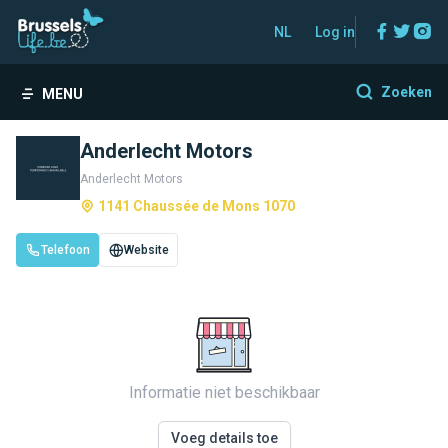
Facebo
Twitt
In
NL
Log in
Zoeken
MENU
Anderlecht Motors
Anderlecht Motors
1141 Chaussée de Mons 1070
Telefoon
Website
Informatie niet beschikbaar
Voeg details toe