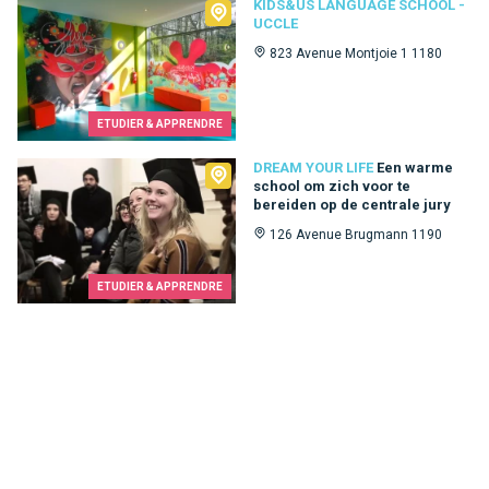
Kids&Us language school - Uccle
KIDS&US LANGUAGE SCHOOL -
UCCLE
823 Avenue Montjoie 1 1180
ETUDIER & APPRENDRE
Dream Your Life
DREAM YOUR LIFE
Een warme
school om zich voor te
bereiden op de centrale jury
126 Avenue Brugmann 1190
ETUDIER & APPRENDRE