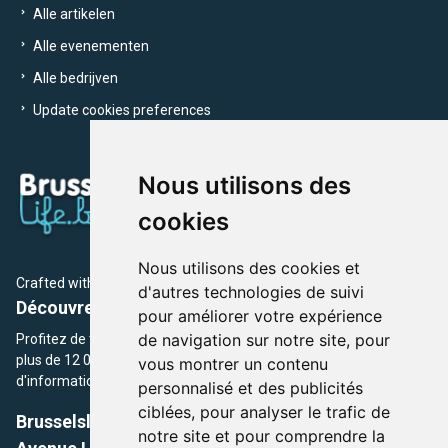
Alle artikelen
Alle evenementen
Alle bedrijven
Update cookies preferences
Nous utilisons des
cookies
Nous utilisons des cookies et
Crafted with
by Brusselslife Team
d'autres technologies de suivi
Découvrez plus de 12 000 adresses et événements
pour améliorer votre expérience
de navigation sur notre site, pour
Profitez de toutes les sections de BrusselsLife.be et découvrez
plus de 12 000 adresses et un grand choix d'événements,
vous montrer un contenu
d'informations et de conseils et astuces de notre écriture.
personnalisé et des publicités
ciblées, pour analyser le trafic de
Brusselslife.be
notre site et pour comprendre la