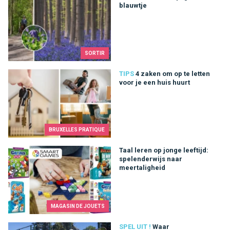
blauwtje
SORTIR
4 zaken om op te letten voor je een huis huurt
TIPS
4 zaken om op te letten
voor je een huis huurt
BRUXELLES PRATIQUE
Taal leren op jonge leeftijd: spelenderwijs naar meertaligheid
Taal leren op jonge leeftijd:
spelenderwijs naar
meertaligheid
MAGASIN DE JOUETS
Waar tennisuitrusting vinden in Brussel?
SPEL UIT !
Waar