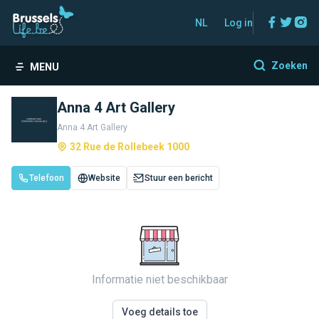
Facebo
Twitt
In
NL
Log in
Zoeken
MENU
Anna 4 Art Gallery
Anna 4 Art Gallery
32 Rue de Rollebeek 1000
Telefoon
Website
Stuur een bericht
Informatie niet beschikbaar
Voeg details toe