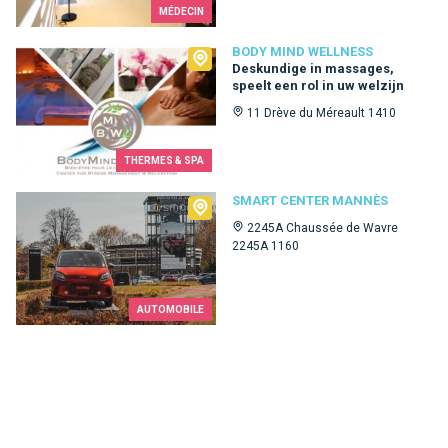
MÉDECIN
Body Mind Wellness
BODY MIND WELLNESS
Deskundige in massages,
speelt een rol in uw welzijn
11 Drève du Méreault 1410
THERMES & SPA
Smart Center Mannès
SMART CENTER MANNÈS
2245A Chaussée de Wavre
2245A 1160
AUTOMOBILE