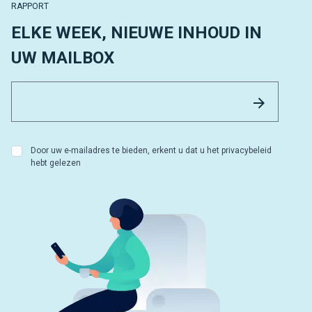
RAPPORT
ELKE WEEK, NIEUWE INHOUD IN
UW MAILBOX
Email 
Versture
Door uw e-mailadres te bieden, erkent u dat u het privacybeleid
hebt gelezen