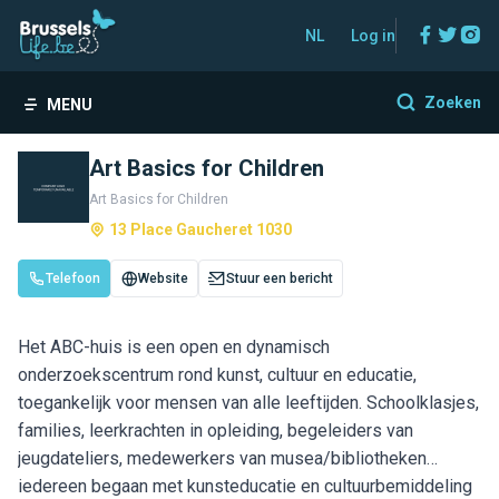
Facebo
Twitt
In
NL
Log in
Zoeken
MENU
Art Basics for Children
Art Basics for Children
13 Place Gaucheret 1030
Telefoon
Website
Stuur een bericht
Het ABC-huis is een open en dynamisch
onderzoekscentrum rond kunst, cultuur en educatie,
toegankelijk voor mensen van alle leeftijden. Schoolklasjes,
families, leerkrachten in opleiding, begeleiders van
jeugdateliers, medewerkers van musea/bibliotheken…
iedereen begaan met kunsteducatie en cultuurbemiddeling