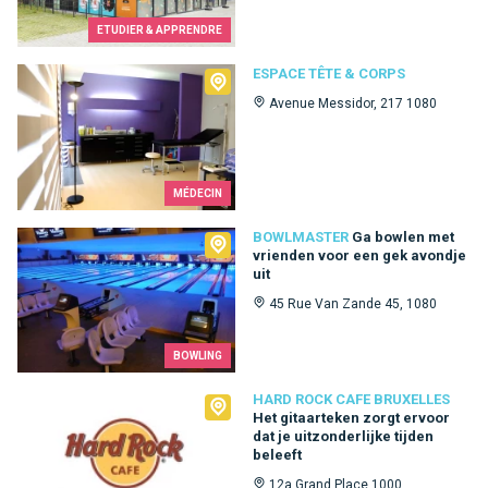
ETUDIER & APPRENDRE
Espace Tête & Corps
ESPACE TÊTE & CORPS
Avenue Messidor, 217 1080
MÉDECIN
Bowlmaster
BOWLMASTER
Ga bowlen met
vrienden voor een gek avondje
uit
45 Rue Van Zande 45, 1080
BOWLING
Hard Rock Cafe Bruxelles
HARD ROCK CAFE BRUXELLES
Het gitaarteken zorgt ervoor
dat je uitzonderlijke tijden
beleeft
12a Grand Place 1000