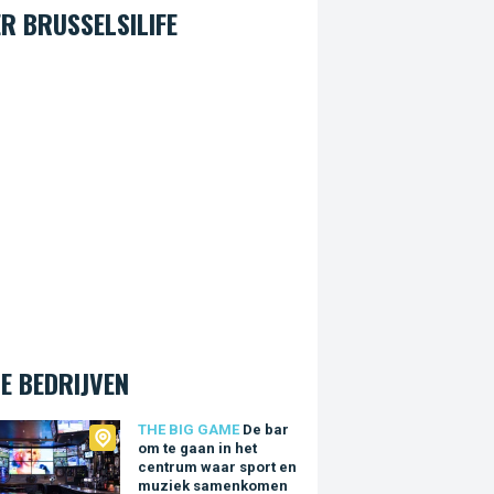
R BRUSSELSILIFE
E BEDRIJVEN
Big Game
THE BIG GAME
De bar
om te gaan in het
centrum waar sport en
muziek samenkomen