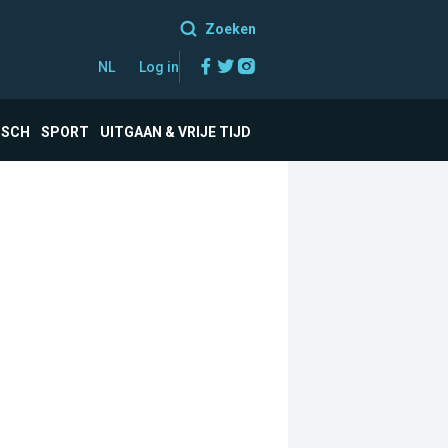
Zoeken
Facebook
Twitter
Instagram
NL
Log in
ISCH
SPORT
UITGAAN & VRIJE TIJD