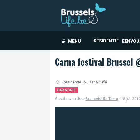
RESIDENTIE
MENU
EENVOU
Carna festival Brussel
Residentie
Bar & Café
BAR & CAFÉ
Geschreven door
BrusselsLife Team
- 18 jul. 201