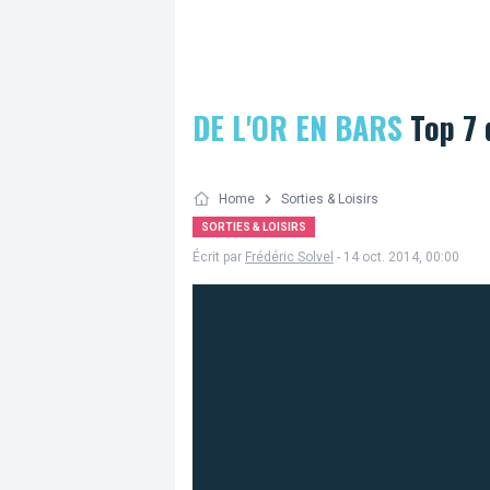
DE L'OR EN BARS
Top 7 
Home
Sorties & Loisirs
SORTIES & LOISIRS
Écrit par
Frédéric Solvel
- 14 oct. 2014, 00:00