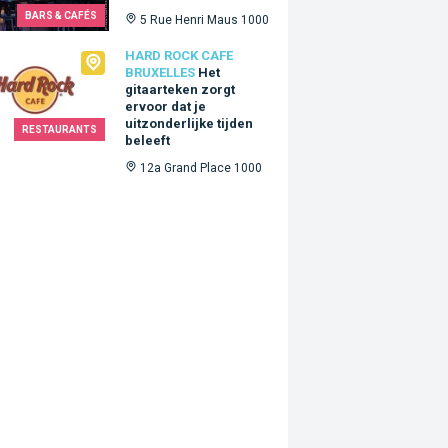
BARS & CAFÉS
5 Rue Henri Maus 1000
Rock Cafe Bruxelles
HARD ROCK CAFE
BRUXELLES
Het
gitaarteken zorgt
ervoor dat je
uitzonderlijke tijden
RESTAURANTS
beleeft
12a Grand Place 1000