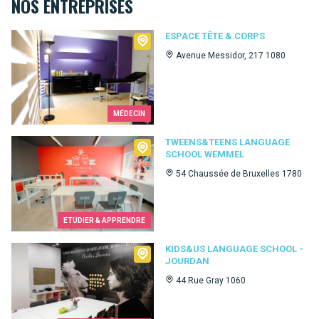
NOS ENTREPRISES
Espace Tête & Corps
ESPACE TÊTE & CORPS
Avenue Messidor, 217 1080
MÉDECIN
Tweens&Teens language school Wemmel
TWEENS&TEENS LANGUAGE
SCHOOL WEMMEL
54 Chaussée de Bruxelles 1780
ETUDIER & APPRENDRE
Kids&Us language school - Jourdan
KIDS&US LANGUAGE SCHOOL -
JOURDAN
44 Rue Gray 1060