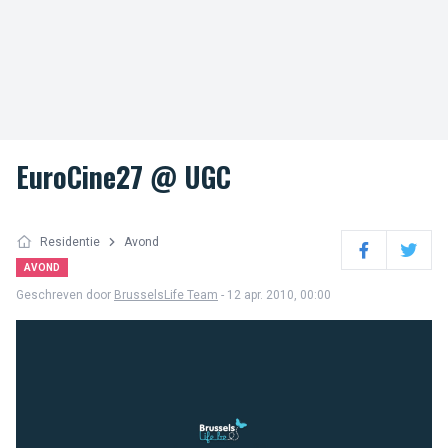
EuroCine27 @ UGC
Residentie
Avond
Facebook
Twitter
AVOND
Geschreven door
BrusselsLife Team
- 12 apr. 2010, 00:00