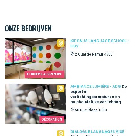
ONZE BEDRIJVEN
Kids&Us language school - Huy
KIDS&US LANGUAGE SCHOOL -
HUY
2 Quai de Namur 4500
ETUDIER & APPRENDRE
Ambiance Lumière - ADG
AMBIANCE LUMIÈRE - ADG
De
expert in
verlichtingsarmaturen en
huishoudelijke verlichting
58 Rue Blaes 1000
DÉCORATION
Dialogue Languages Visé
DIALOGUE LANGUAGES VISÉ