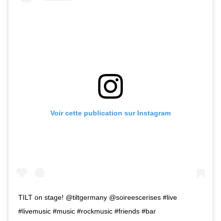
Voir cette publication sur Instagram
TILT on stage! @tiltgermany @soireescerises #live
#livemusic #music #rockmusic #friends #bar