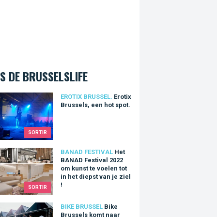
S DE BRUSSELSLIFE
x Brussels, een hot spot.
EROTIX BRUSSEL.
Erotix
Brussels, een hot spot.
SORTIR
ANAD Festival 2022 om kunst te voelen tot in het diepst van je z
BANAD FESTIVAL
Het
BANAD Festival 2022
om kunst te voelen tot
in het diepst van je ziel
!
SORTIR
Brussels komt naar Tour & Taxis op 25, 26 en 27 maart.
BIKE BRUSSEL
Bike
Brussels komt naar