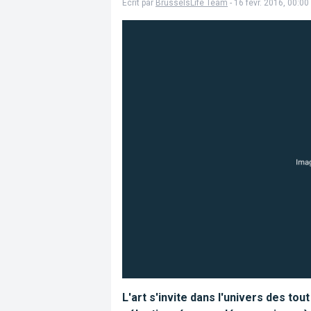
Écrit par
BrusselsLife Team
- 16 févr. 2016, 00:00
L'art s'invite dans l'univers des tou