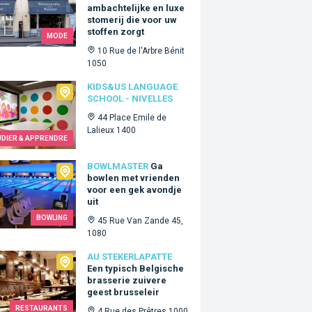
ambachtelijke en luxe
stomerij die voor uw
stoffen zorgt
MODE
10 Rue de l'Arbre Bénit
1050
Us language school - Nivelles
KIDS&US LANGUAGE
SCHOOL - NIVELLES
44 Place Emile de
Lalieux 1400
UDIER & APPRENDRE
master
BOWLMASTER
Ga
bowlen met vrienden
voor een gek avondje
uit
BOWLING
45 Rue Van Zande 45,
1080
ekerlapatte
AU STEKERLAPATTE
Een typisch Belgische
brasserie zuivere
geest brusseleir
RESTAURANTS
4 Rue des Prêtres 1000