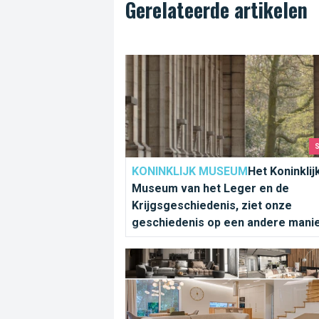
Gerelateerde artikelen
Het Koninklijk Museum van het Leger e
KONINKLIJK MUSEUM
Het Koninklij
Museum van het Leger en de
Krijgsgeschiedenis, ziet onze
geschiedenis op een andere manie
België is een klein land, maar heeft een rij
Het BANAD Festival 2022 om kunst te voe
cultureel erfgoed, zoals blijkt uit de
Guldensporenslag, waarbij het Vlaamse le
1302 Napoleon versloeg. Ons leger is altij
strategisch en machtig geweest.