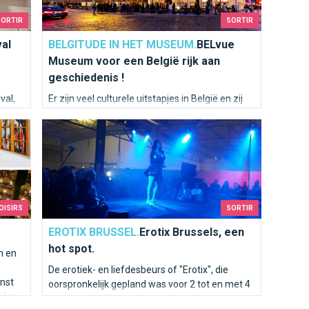
SORTIR
SORTIR
al
BELGITUDE IN HET MUSEUM.
BELvue
Museum voor een België rijk aan
geschiedenis !
val,
Er zijn veel culturele uitstapjes in België en zij
dt elk
vormen een vrijetijdsbesteding die door
Erotix Brussels, een hot spot.
ordt
iedereen wordt gewaardeerd en voor iedereen
aats
toegankelijk is.
OISIRS
SORTIR
EROTIX BRUSSEL.
Erotix Brussels, een
hot spot.
n en
De erotiek- en liefdesbeurs of "Erotix", die
nst
oorspronkelijk gepland was voor 2 tot en met 4
alve
maart, zal plaatsvinden en u kunt deze