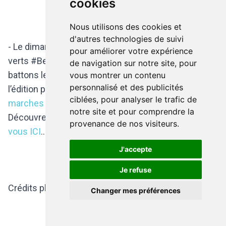
cookies
Nous utilisons des cookies et
d'autres technologies de suivi
- Le dimanche 29 septembre 2019 : marches Points
pour améliorer votre expérience
verts #BeActive en Wallonie et Bruxelles. Ensemble,
de navigation sur notre site, pour
battons le record de 150 000 km cumulés lors de
vous montrer un contenu
personnalisé et des publicités
l’édition précédente. Consultez
le calendrier des
ciblées, pour analyser le trafic de
marches Adeps ici
!
notre site et pour comprendre la
Découvrez
encore plus d'activités proches de chez
provenance de nos visiteurs.
vous ICI
...
J'accepte
Je refuse
Crédits photos & textes : ADEPS.
Changer mes préférences