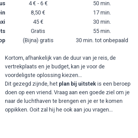
us
4 € - 6 €
50 min.
in
8,50 €
17 min.
xi
45 €
30 min.
ets
Gratis
55 min.
op
(Bijna) gratis
30 min. tot onbepaald
Kortom, afhankelijk van de duur van je reis, de
vertrekplaats en je budget, kan je voor de
voordeligste oplossing kiezen…
Dit gezegd zijnde, het
plan bij uitstek
is een beroep
doen op een vriend. Vraag aan een goede ziel om je
naar de luchthaven te brengen en je er te komen
oppikken. Ooit zal hij he ook aan jou vragen...