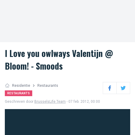
I Love you owlways Valentijn @
Bloom! - Smoods
Residentie
Restaurants
Facebook
Twitter
RESTAURANTS
Geschreven door
BrusselsLife Team
- 07 feb. 2012, 00:00