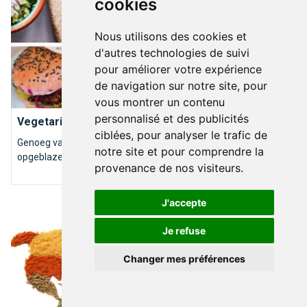
cookies
Nous utilisons des cookies et
d'autres technologies de suivi
pour améliorer votre expérience
de navigation sur notre site, pour
BOIRE & MANGER
vous montrer un contenu
personnalisé et des publicités
Vegetarische restaurants in Brussel
ciblées, pour analyser le trafic de
Genoeg van steaks, overbodige dierlijke vetten en een
notre site et pour comprendre la
opgeblazen gevoel na de maaltijd?
provenance de nos visiteurs.
Wereldgerechten in Brussel
J'accepte
Je refuse
Changer mes préférences