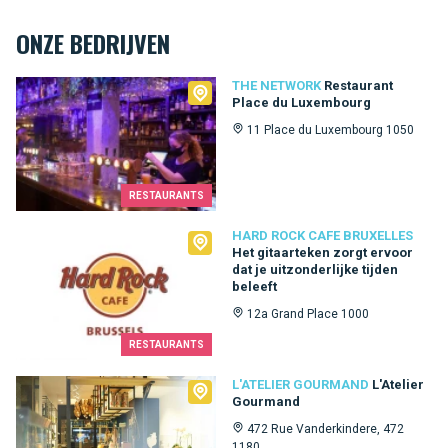
ONZE BEDRIJVEN
The Network
THE NETWORK
Restaurant
Place du Luxembourg
11 Place du Luxembourg 1050
RESTAURANTS
Hard Rock Cafe Bruxelles
HARD ROCK CAFE BRUXELLES
Het gitaarteken zorgt ervoor
dat je uitzonderlijke tijden
beleeft
12a Grand Place 1000
RESTAURANTS
L'Atelier Gourmand
L'ATELIER GOURMAND
L'Atelier
Gourmand
472 Rue Vanderkindere, 472
1180