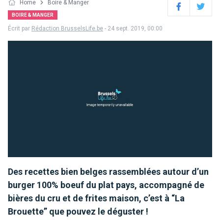
Home
Boire & Manger
Facebook
Twitter
BOIRE & MANGER
Écrit par
Rédaction BrusselsLife.be
- 24 sept. 2019, 00:00
Des recettes bien belges rassemblées autour d’un
burger 100% boeuf du plat pays, accompagné de
bières du cru et de frites maison, c’est à “La
Brouette” que pouvez le déguster !