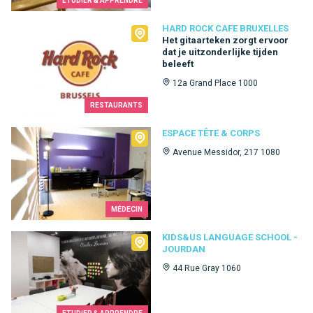
ETUDIER & APPRENDRE
Hard Rock Cafe Bruxelles
HARD ROCK CAFE BRUXELLES
Het gitaarteken zorgt ervoor
dat je uitzonderlijke tijden
beleeft
12a Grand Place 1000
RESTAURANTS
Espace Tête & Corps
ESPACE TÊTE & CORPS
Avenue Messidor, 217 1080
MÉDECIN
Kids&Us language school - Jourdan
KIDS&US LANGUAGE SCHOOL -
JOURDAN
44 Rue Gray 1060