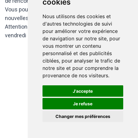
cookies
de rencontre pour les amoureux de la musique.
Vous pouvez également progiter et découvrir de
Nous utilisons des cookies et
nouvelles expériences culinères et artistiques.
d'autres technologies de suivi
Attention la boutique n'est ouverte que du lundi au
pour améliorer votre expérience
vendredi de 9h à 17h30.
de navigation sur notre site, pour
vous montrer un contenu
personnalisé et des publicités
ciblées, pour analyser le trafic de
notre site et pour comprendre la
provenance de nos visiteurs.
J'accepte
Je refuse
Changer mes préférences