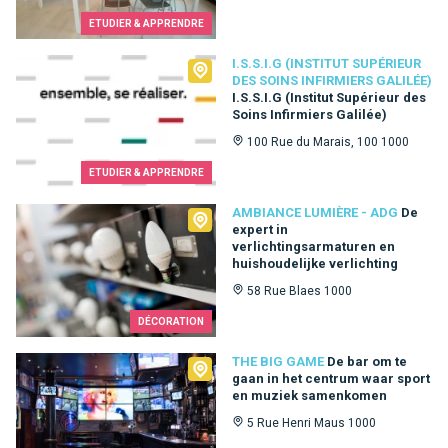
ETUDIER & APPRENDRE
I.S.S.I.G (Institut Supérieur des Soins Infirmiers Galilée)
I.S.S.I.G (INSTITUT SUPÉRIEUR
DES SOINS INFIRMIERS GALILÉE)
I.S.S.I.G (Institut Supérieur des
Soins Infirmiers Galilée)
100 Rue du Marais, 100 1000
ETUDIER & APPRENDRE
Ambiance Lumière - ADG
AMBIANCE LUMIÈRE - ADG
De
expert in
verlichtingsarmaturen en
huishoudelijke verlichting
58 Rue Blaes 1000
DÉCORATION
The Big Game
THE BIG GAME
De bar om te
gaan in het centrum waar sport
en muziek samenkomen
5 Rue Henri Maus 1000