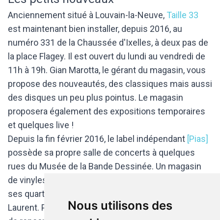
Anciennement situé à Louvain-la-Neuve,
Taille 33
est maintenant bien installer, depuis 2016, au
numéro 331 de la Chaussée d'Ixelles, à deux pas de
la place Flagey. Il est ouvert du lundi au vendredi de
11h à 19h. Gian Marotta, le gérant du magasin, vous
propose des nouveautés, des classiques mais aussi
des disques un peu plus pointus. Le magasin
proposera également des expositions temporaires
et quelques live !
Depuis la fin février 2016, le label indépendant
[Pias]
possède sa propre salle de concerts à quelques
rues du Musée de la Bande Dessinée. Un magasin
de vinyles - neufs et d'occasion - a également pris
ses quartiers au rez-de-chaussée de la rue Saint-
Nous utilisons des
Laurent. Plus qu'un magasin de vinyle, c'est un lieu