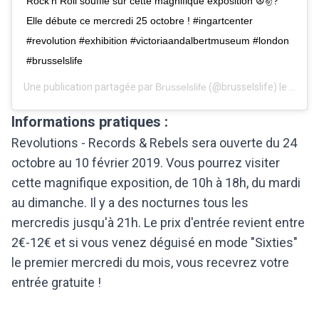
Rock’n Roll souffle sur cette magnifique exposition ☮️✌?
Elle débute ce mercredi 25 octobre ! #ingartcenter
#revolution #exhibition #victoriaandalbertmuseum #london
#brusselslife
Une publication partagée par
Brusselslife
(@brusselslife) le
22 Oct
Informations pratiques :
Revolutions - Records & Rebels sera ouverte du 24
octobre au 10 février 2019. Vous pourrez visiter
cette magnifique exposition, de 10h à 18h, du mardi
au dimanche. Il y a des nocturnes tous les
mercredis jusqu'à 21h. Le prix d'entrée revient entre
2€-12€ et si vous venez déguisé en mode "Sixties"
le premier mercredi du mois, vous recevrez votre
entrée gratuite !