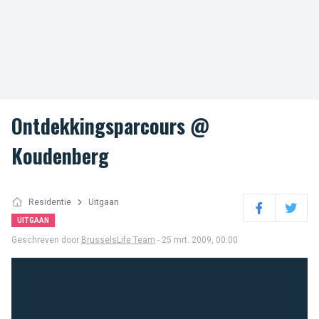
Ontdekkingsparcours @
Koudenberg
Residentie
Uitgaan
Facebook
Twitter
UITGAAN
Geschreven door
BrusselsLife Team
- 25 mrt. 2009, 00:00