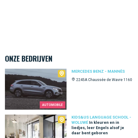
ONZE BEDRIJVEN
Mercedes Benz - Mannès
MERCEDES BENZ - MANNÈS
2245A Chaussée de Wavre 1160
AUTOMOBILE
Kids&Us language school - Woluwé
KIDS&US LANGUAGE SCHOOL -
WOLUWÉ
In kleuren en in
liedjes, leer Engels alsof je
daar bent geboren