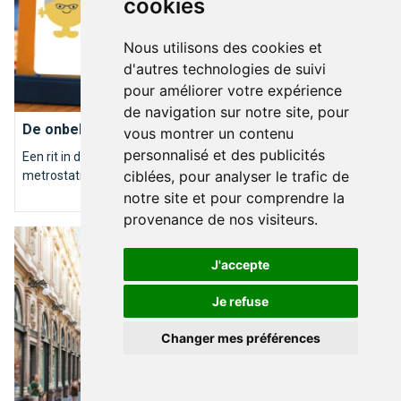
cookies
Nous utilisons des cookies et
d'autres technologies de suivi
pour améliorer votre expérience
MOBILITÉ
de navigation sur notre site, pour
De onbekenden van de metro
vous montrer un contenu
personnalisé et des publicités
Een rit in de metro, het lijkt zo banaal en zo saai. En toch? Elk
ciblées, pour analyser le trafic de
metrostation heeft een naam dat rijk is aan geschiedenis.
notre site et pour comprendre la
provenance de nos visiteurs.
De overdekte galerijen van Brussel, een echte culturele schat.
J'accepte
Je refuse
Changer mes préférences