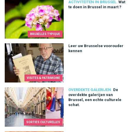
Wat te doen in Brussel in maart ?
ACTIVITEITEN IN BRUSSEL.
Wat
te doen in Brussel in maart ?
BRUXELLES TYPIQUE
Leer uw Brusselse voorouder kennen
Leer uw Brusselse voorouder
kennen
VISITES & PATRIMOINE
De overdekte galerijen van Brussel, een echte culturele schat.
OVERDEKTE GALERIJEN.
De
overdekte galerijen van
Brussel, een echte culturele
schat.
SORTIES CULTURELLES