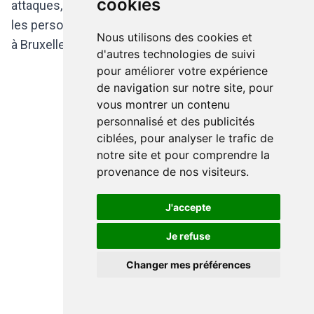
cookies
attaques, pour aider les rescapés des attaques ou
les personnes coincées une partie de la journée
Nous utilisons des cookies et
à Bruxelles.
d'autres technologies de suivi
pour améliorer votre expérience
de navigation sur notre site, pour
vous montrer un contenu
personnalisé et des publicités
ciblées, pour analyser le trafic de
notre site et pour comprendre la
provenance de nos visiteurs.
J'accepte
Je refuse
Changer mes préférences