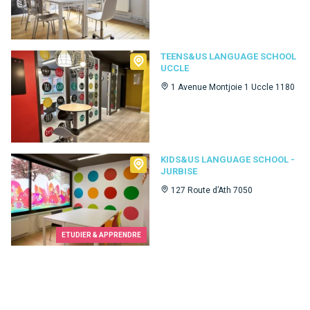
Teens&Us language school Uccle
TEENS&US LANGUAGE SCHOOL
UCCLE
1 Avenue Montjoie 1 Uccle 1180
Kids&Us language school - Jurbise
KIDS&US LANGUAGE SCHOOL -
JURBISE
127 Route d’Ath 7050
ETUDIER & APPRENDRE