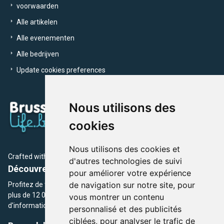
voorwaarden
Alle artikelen
Alle evenementen
Alle bedrijven
Update cookies preferences
Nous utilisons des
cookies
Nous utilisons des cookies et
Crafted with
by Brusselslife Team
d'autres technologies de suivi
Découvrez plus de 12 000 adresses et événements
pour améliorer votre expérience
de navigation sur notre site, pour
Profitez de toutes les sections de BrusselsLife.be et découvrez
plus de 12 000 adresses et un grand choix d'événements,
vous montrer un contenu
d'informations et de conseils et astuces de notre écriture.
personnalisé et des publicités
ciblées, pour analyser le trafic de