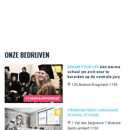
ONZE BEDRIJVEN
Dream Your Life
DREAM YOUR LIFE
Een warme
school om zich voor te
bereiden op de centrale jury
126 Avenue Brugmann 1190
ETUDIER & APPRENDRE
Tweens&Teens language school Stockel
TWEENS&TEENS LANGUAGE
SCHOOL STOCKEL
7 Val des Seigneurs 7 Woluwé-
Saint-Lambert 1150