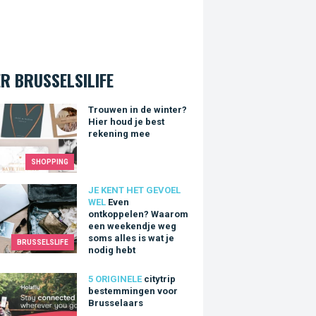
R BRUSSELSILIFE
en in de winter? Hier houd je best rekening mee
Trouwen in de winter?
Hier houd je best
rekening mee
SHOPPING
ontkoppelen? Waarom een weekendje weg soms alles is wat je 
JE KENT HET GEVOEL
WEL
Even
ontkoppelen? Waarom
een weekendje weg
soms alles is wat je
BRUSSELSLIFE
nodig hebt
rip bestemmingen voor Brusselaars
5 ORIGINELE
citytrip
bestemmingen voor
Brusselaars