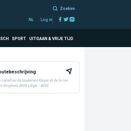
Zoeken
Facebook
Twitter
Instagram
NL
Log in
ISCH
SPORT
UITGAAN & VRIJE TIJD
outebeschrijving
 carrefour du boulevard Kleyer et de la rue
s Bruyères 4000 Liège, - 4000