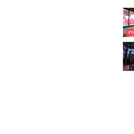
Kids&
ET
The 