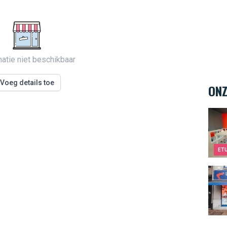
matie niet beschikbaar
Voeg details toe
ONZ
Twee
ET
La M