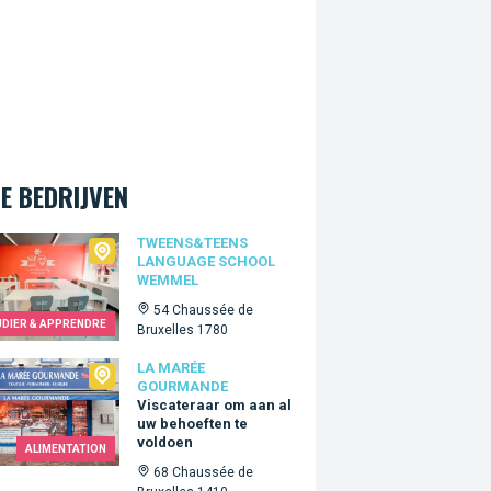
E BEDRIJVEN
ns&Teens language school Wemmel
TWEENS&TEENS
LANGUAGE SCHOOL
WEMMEL
54 Chaussée de
UDIER & APPRENDRE
Bruxelles 1780
arée Gourmande
LA MARÉE
GOURMANDE
Viscateraar om aan al
uw behoeften te
voldoen
ALIMENTATION
68 Chaussée de