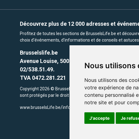
Découvrez plus de 12 000 adresses et événem
Profitez de toutes les sections de BrusselsLife.be et découv
choix d'événements, d'informations et de conseils et astuces 
Brusselslife.be
Avenue Louise, 500 -1050 Ixelles, Brussels,
Nous utilisons
02/538.51.49.
TVA 0472.281.221
Nous utilisons des cook
votre expérience de na
Copyright 2026 © Brusselslife.be Tous droits réservés. Le cont
contenu personnalisé et
sont protégés par le droit d'auteur. la propriétaires respectifs.
notre site et pour com
/
www.brusselsLife.be
info@brusselslife.be
J'accepte
Je refus