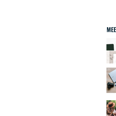
MEE
Trouw
Even 
cityt