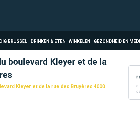
DIG BRUSSEL
DRINKEN & ETEN
WINKELEN
GEZONDHEID EN MED
du boulevard Kleyer et de la
res
r
levard Kleyer et de la rue des Bruyères 4000
au
de