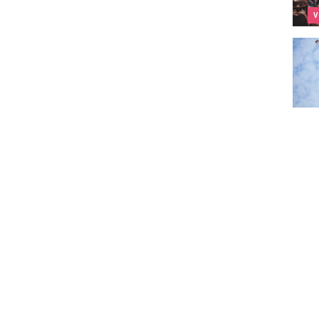
V
Bouwp