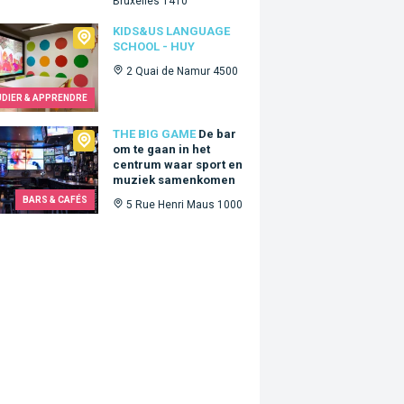
Bruxelles 1410
Us language school - Huy
KIDS&US LANGUAGE
SCHOOL - HUY
2 Quai de Namur 4500
UDIER & APPRENDRE
Big Game
THE BIG GAME
De bar
om te gaan in het
centrum waar sport en
muziek samenkomen
BARS & CAFÉS
5 Rue Henri Maus 1000