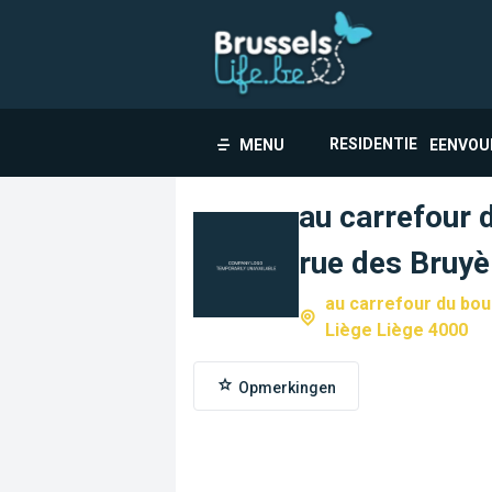
RESIDENTIE
MENU
EENVOU
au carrefour 
rue des Bruyè
au carrefour du bou
Liège Liège 4000
Opmerkingen