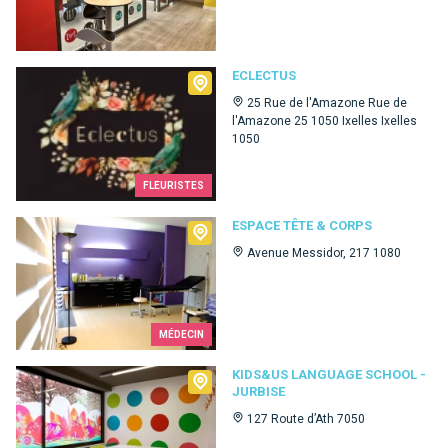
Eclectus
ECLECTUS
25 Rue de l'Amazone Rue de
l'Amazone 25 1050 Ixelles Ixelles
1050
FLEURISTES
Espace Tête & Corps
ESPACE TÊTE & CORPS
Avenue Messidor, 217 1080
MÉDECIN
Kids&Us language school - Jurbise
KIDS&US LANGUAGE SCHOOL -
JURBISE
127 Route d’Ath 7050