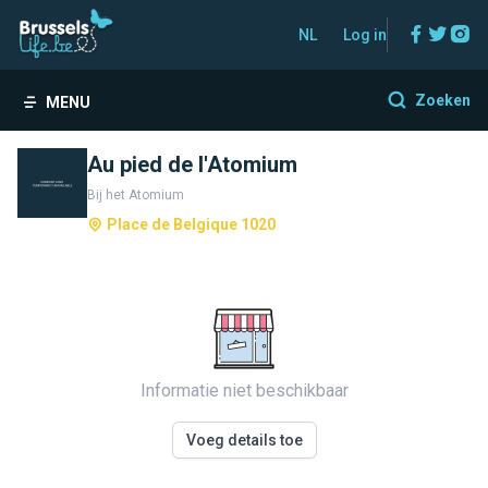
Facebo
Twitt
In
NL
Log in
Zoeken
MENU
Au pied de l'Atomium
Bij het Atomium
Place de Belgique 1020
Informatie niet beschikbaar
Voeg details toe