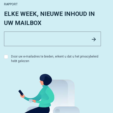
RAPPORT
ELKE WEEK, NIEUWE INHOUD IN
UW MAILBOX
Email 
Versture
Door uw e-mailadres te bieden, erkent u dat u het privacybeleid
hebt gelezen