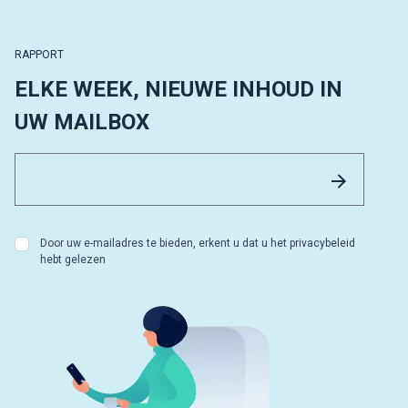
RAPPORT
ELKE WEEK, NIEUWE INHOUD IN
UW MAILBOX
Email 
Versture
Door uw e-mailadres te bieden, erkent u dat u het privacybeleid
hebt gelezen