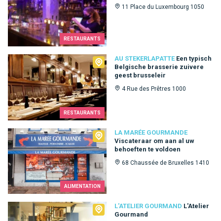
11 Place du Luxembourg 1050
RESTAURANTS
Au Stekerlapatte
AU STEKERLAPATTE
Een typisch
Belgische brasserie zuivere
geest brusseleir
4 Rue des Prêtres 1000
RESTAURANTS
La Marée Gourmande
LA MARÉE GOURMANDE
Viscateraar om aan al uw
behoeften te voldoen
68 Chaussée de Bruxelles 1410
ALIMENTATION
L'Atelier Gourmand
L'ATELIER GOURMAND
L'Atelier
Gourmand