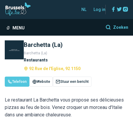
Facebo
Twitt
In
NL
Log in
Zoeken
MENU
Barchetta (La)
Barchetta (La)
Restaurants
92 Rue de l'Eglise, 92 1150
Telefoon
Website
Stuur een bericht
Le restaurant La Barchetta vous propose ses délicieuses
pizzas au feu de bois. Venez croquer un morceau d'Italie
dans une ambiance chaleureuse.