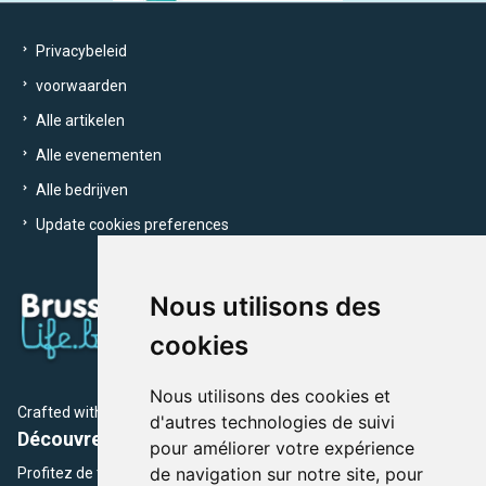
Privacybeleid
voorwaarden
Alle artikelen
Alle evenementen
Alle bedrijven
Update cookies preferences
Nous utilisons des
cookies
Nous utilisons des cookies et
Crafted with
by Brusselslife Team
d'autres technologies de suivi
Découvrez plus de 12 000 adresses et événements
pour améliorer votre expérience
de navigation sur notre site, pour
Profitez de toutes les sections de BrusselsLife.be et découvrez