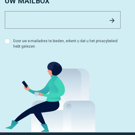
UW MAILBOX
Email 
Versture
Door uw e-mailadres te bieden, erkent u dat u het privacybeleid
hebt gelezen