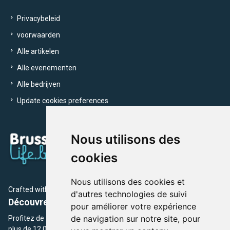
Privacybeleid
voorwaarden
Alle artikelen
Alle evenementen
Alle bedrijven
Update cookies preferences
Nous utilisons des
cookies
Nous utilisons des cookies et
Crafted with
by Brusselslife Team
d'autres technologies de suivi
Découvrez plus de 12 000 adresses et événements
pour améliorer votre expérience
de navigation sur notre site, pour
Profitez de toutes les sections de BrusselsLife.be et découvrez
plus de 12 000 adresses et un grand choix d'événements,