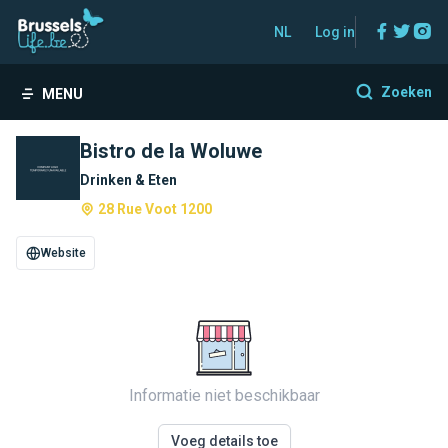
Facebo
Twitt
In
NL
Log in
Zoeken
MENU
Bistro de la Woluwe
Drinken & Eten
28 Rue Voot 1200
Website
Informatie niet beschikbaar
Voeg details toe