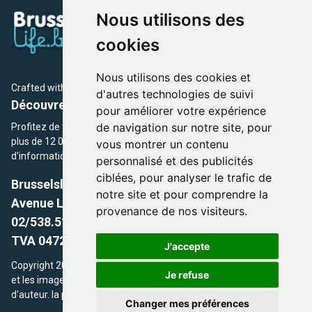
Nous utilisons des
cookies
Nous utilisons des cookies et
Crafted with
by Brusselslife Team
d'autres technologies de suivi
Découvrez plus de 12 000 adresses et événements
pour améliorer votre expérience
de navigation sur notre site, pour
Profitez de toutes les sections de BrusselsLife.be et découvrez
plus de 12 000 adresses et un grand choix d'événements,
vous montrer un contenu
d'informations et de conseils et astuces de notre écriture.
personnalisé et des publicités
ciblées, pour analyser le trafic de
Brusselslife.be
notre site et pour comprendre la
Avenue Louise, 500 -1050 Ixelles, Brussels,
provenance de nos visiteurs.
02/538.51.49.
TVA 0472.281.221
J'accepte
Copyright 2026 © Brusselslife.be Tous droits réservés. Le contenu
Je refuse
et les images utilisés sur ce site sont protégés par le droit
d'auteur. la propriétaires respectifs.
Changer mes préférences