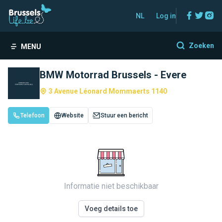
Facebo
Twitt
In
NL
Log in
Zoeken
MENU
BMW Motorrad Brussels - Evere
3 Avenue Léonard Mommaerts 1140
Telefoon
Website
Stuur een bericht
Informatie niet beschikbaar
Voeg details toe