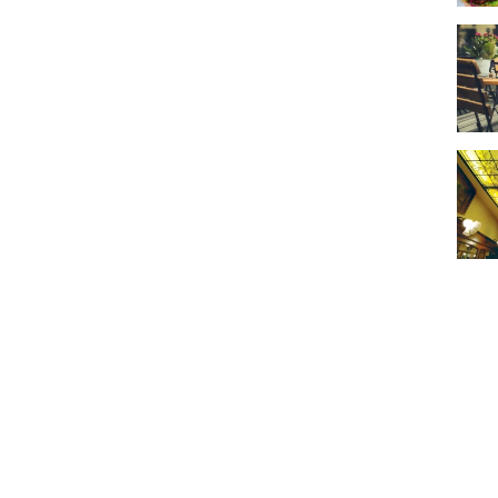
Terra
"Au S