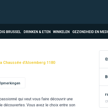
DIG BRUSSEL
DRINKEN & ETEN
WINKELEN
GEZONDHEID EN MED
0
a Chaussée d'Alsemberg 1180
B
Opmerkingen
r
 passionné qui veut vous faire découvrir une
Ch
 de découvertes. Vous avez le choix entre son