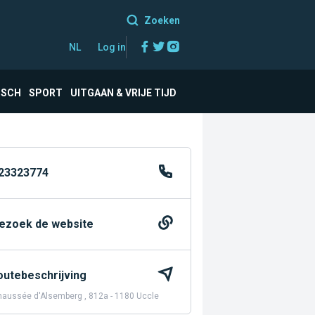
Zoeken
Facebook
Twitter
Instagram
NL
Log in
ISCH
SPORT
UITGAAN & VRIJE TIJD
23323774
ezoek de website
outebeschrijving
aussée d'Alsemberg , 812a - 1180 Uccle