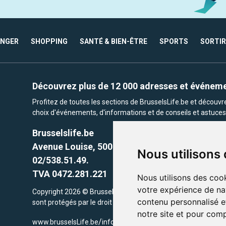
ANGER
SHOPPING
SANTÉ & BIEN-ÊTRE
SPORTS
SORTIR
Découvrez plus de 12 000 adresses et événem
Profitez de toutes les sections de BrusselsLife.be et découv
choix d'événements, d'informations et de conseils et astuces 
Brusselslife.be
Avenue Louise, 500 -1050 Ixelles, Brussels,
Nous utilisons
02/538.51.49.
TVA 0472.281.221
Nous utilisons des cook
votre expérience de na
Copyright 2026 © Brusselslife.be Tous droits réservés. Le cont
contenu personnalisé et
sont protégés par le droit d'auteur. la propriétaires respectifs.
notre site et pour com
/
www.brusselsLife.be
info@brusselslife.be