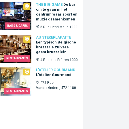
Big Game
THE BIG GAME
De bar
om te gaan in het
centrum waar sport en
muziek samenkomen
BARS & CAFÉS
5 Rue Henri Maus 1000
ekerlapatte
AU STEKERLAPATTE
Een typisch Belgische
brasserie zuivere
geest brusseleir
RESTAURANTS
4 Rue des Prêtres 1000
lier Gourmand
L'ATELIER GOURMAND
L'Atelier Gourmand
472 Rue
Vanderkindere, 472 1180
RESTAURANTS