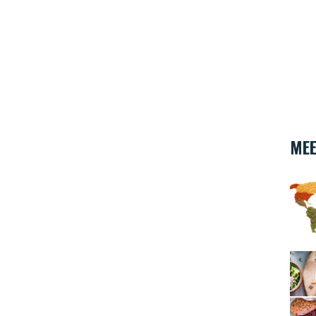
MEE
Werel
Veget