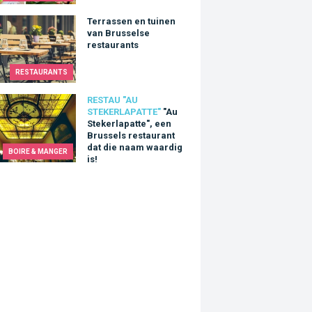
ssen en tuinen van Brusselse restaurants
Terrassen en tuinen
van Brusselse
restaurants
RESTAURANTS
tekerlapatte", een Brussels restaurant dat die naam waardig is!
RESTAU "AU
STEKERLAPATTE"
"Au
Stekerlapatte", een
Brussels restaurant
dat die naam waardig
BOIRE & MANGER
is!