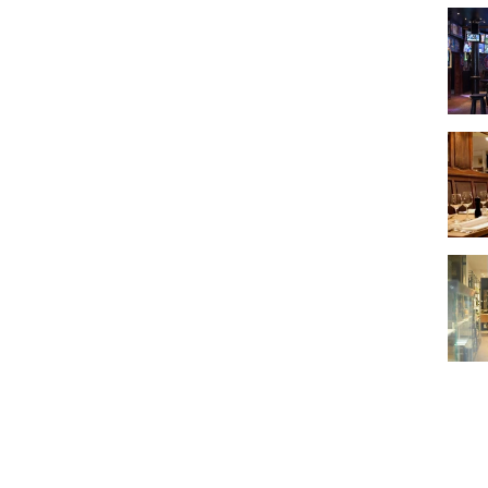
The 
Au St
L'Ate