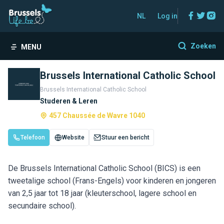
Facebo
Twitt
In
NL
Log in
Zoeken
MENU
Brussels International Catholic School
Brussels International Catholic School
Studeren & Leren
457 Chaussée de Wavre 1040
Telefoon
Website
Stuur een bericht
De Brussels International Catholic School (BICS) is een
tweetalige school (Frans-Engels) voor kinderen en jongeren
van 2,5 jaar tot 18 jaar (kleuterschool, lagere school en
secundaire school).