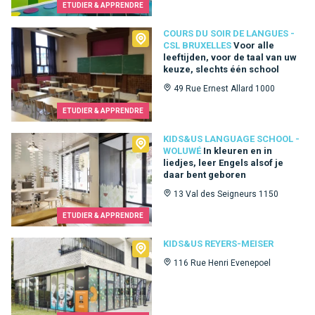
ETUDIER & APPRENDRE
Cours du Soir de Langues - CSL Bruxelles
COURS DU SOIR DE LANGUES -
CSL BRUXELLES
Voor alle
leeftijden, voor de taal van uw
keuze, slechts één school
49 Rue Ernest Allard 1000
ETUDIER & APPRENDRE
Kids&Us language school - Woluwé
KIDS&US LANGUAGE SCHOOL -
WOLUWÉ
In kleuren en in
liedjes, leer Engels alsof je
daar bent geboren
13 Val des Seigneurs 1150
ETUDIER & APPRENDRE
Kids&Us Reyers-Meiser
KIDS&US REYERS-MEISER
116 Rue Henri Evenepoel