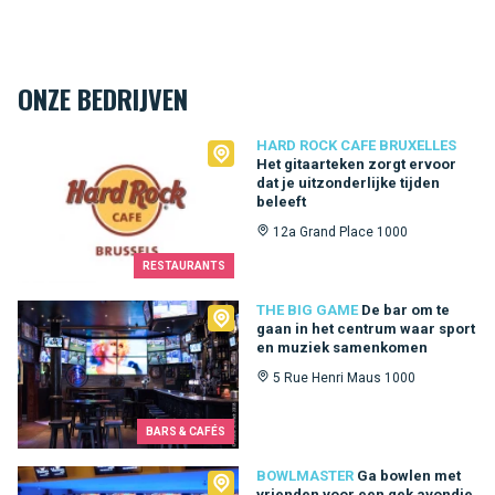
ONZE BEDRIJVEN
Hard Rock Cafe Bruxelles
HARD ROCK CAFE BRUXELLES
Het gitaarteken zorgt ervoor
dat je uitzonderlijke tijden
beleeft
12a Grand Place 1000
RESTAURANTS
The Big Game
THE BIG GAME
De bar om te
gaan in het centrum waar sport
en muziek samenkomen
5 Rue Henri Maus 1000
BARS & CAFÉS
Bowlmaster
BOWLMASTER
Ga bowlen met
vrienden voor een gek avondje