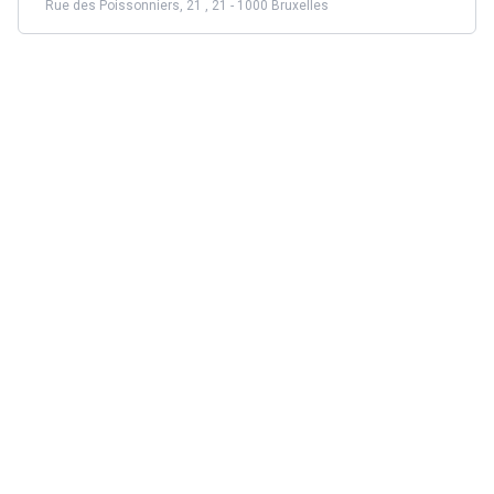
Rue des Poissonniers, 21 , 21 - 1000 Bruxelles