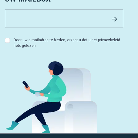
Email 
Versture
Door uw e-mailadres te bieden, erkent u dat u het privacybeleid
hebt gelezen