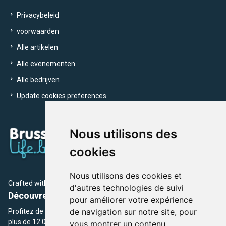
Privacybeleid
voorwaarden
Alle artikelen
Alle evenementen
Alle bedrijven
Update cookies preferences
Nous utilisons des
cookies
Nous utilisons des cookies et
Crafted with
by Brusselslife Team
d'autres technologies de suivi
Découvrez plus de 12 000 adresses et événements
pour améliorer votre expérience
de navigation sur notre site, pour
Profitez de toutes les sections de BrusselsLife.be et découvrez
plus de 12 000 adresses et un grand choix d'événements,
vous montrer un contenu