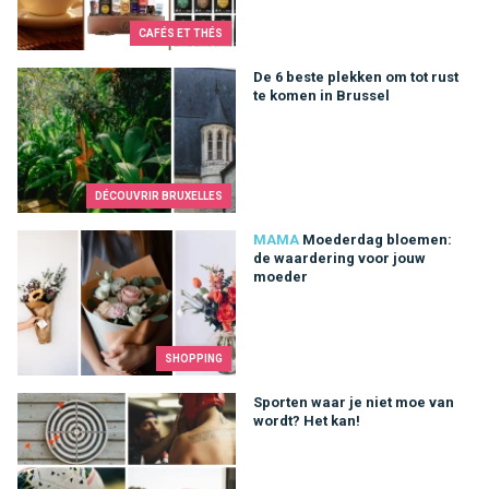
CAFÉS ET THÉS
De 6 beste plekken om tot rust te komen in Brussel
De 6 beste plekken om tot rust
te komen in Brussel
DÉCOUVRIR BRUXELLES
Moederdag bloemen: de waardering voor jouw moeder
MAMA
Moederdag bloemen:
de waardering voor jouw
moeder
SHOPPING
Sporten waar je niet moe van wordt? Het kan!
Sporten waar je niet moe van
wordt? Het kan!