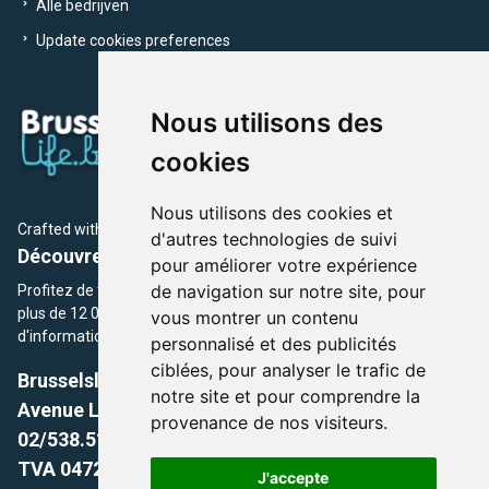
Alle bedrijven
Update cookies preferences
Nous utilisons des
cookies
Nous utilisons des cookies et
Crafted with
by Brusselslife Team
d'autres technologies de suivi
Découvrez plus de 12 000 adresses et événements
pour améliorer votre expérience
de navigation sur notre site, pour
Profitez de toutes les sections de BrusselsLife.be et découvrez
plus de 12 000 adresses et un grand choix d'événements,
vous montrer un contenu
d'informations et de conseils et astuces de notre écriture.
personnalisé et des publicités
ciblées, pour analyser le trafic de
Brusselslife.be
notre site et pour comprendre la
Avenue Louise, 500 -1050 Ixelles, Brussels,
provenance de nos visiteurs.
02/538.51.49.
TVA 0472.281.221
J'accepte