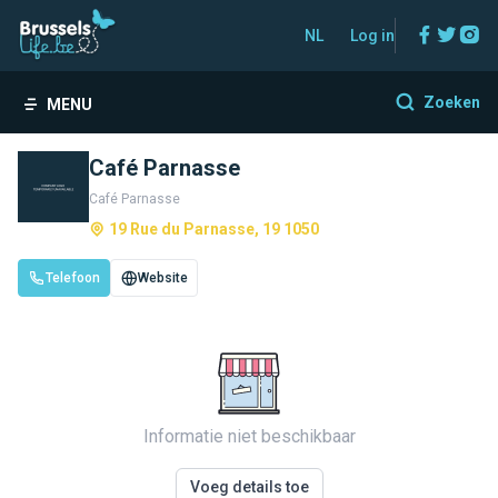
Facebo
Twitt
In
NL
Log in
Zoeken
MENU
Café Parnasse
Café Parnasse
19 Rue du Parnasse, 19 1050
Telefoon
Website
Informatie niet beschikbaar
Voeg details toe