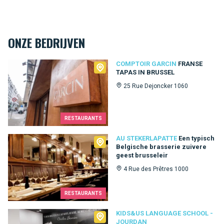
ONZE BEDRIJVEN
Comptoir Garcin
COMPTOIR GARCIN
FRANSE
TAPAS IN BRUSSEL
25 Rue Dejoncker 1060
RESTAURANTS
Au Stekerlapatte
AU STEKERLAPATTE
Een typisch
Belgische brasserie zuivere
geest brusseleir
4 Rue des Prêtres 1000
RESTAURANTS
Kids&Us language school - Jourdan
KIDS&US LANGUAGE SCHOOL -
JOURDAN