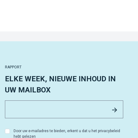
RAPPORT
ELKE WEEK, NIEUWE INHOUD IN
UW MAILBOX
Email 
Versture
Door uw e-mailadres te bieden, erkent u dat u het privacybeleid
hebt gelezen