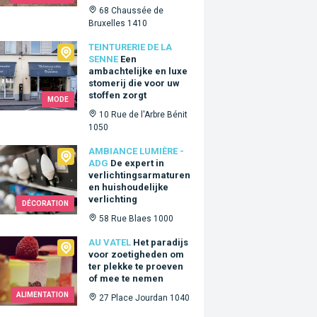
68 Chaussée de
Bruxelles 1410
urerie de la Senne
TEINTURERIE DE LA
SENNE
Een
ambachtelijke en luxe
stomerij die voor uw
stoffen zorgt
MODE
10 Rue de l'Arbre Bénit
1050
ance Lumière - ADG
AMBIANCE LUMIÈRE -
ADG
De expert in
verlichtingsarmaturen
en huishoudelijke
verlichting
DÉCORATION
58 Rue Blaes 1000
tel
AU VATEL
Het paradijs
voor zoetigheden om
ter plekke te proeven
of mee te nemen
ALIMENTATION
27 Place Jourdan 1040