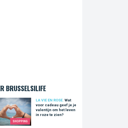
R BRUSSELSILIFE
oor cadeau geef je je valentijn om het leven in roze te zien?
LA VIE EN ROSE.
Wat
voor cadeau geef je je
valentijn om het leven
in roze te zien?
SHOPPING