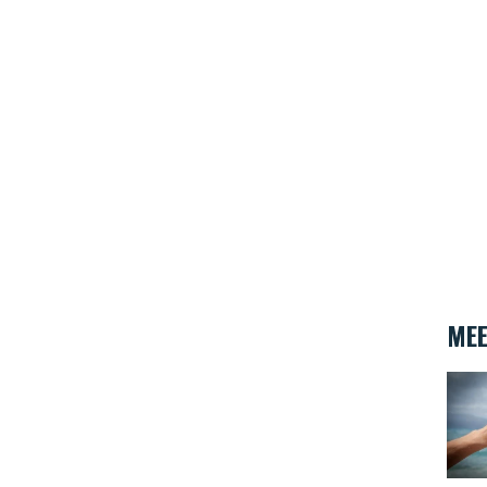
MEE
Wat v