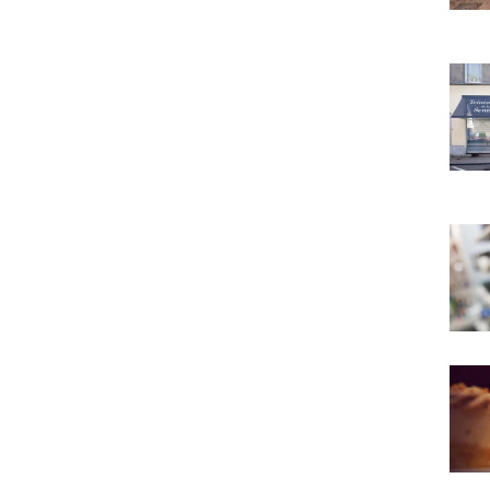
Teint
Ambi
Au Va