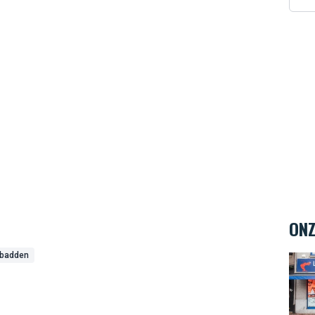
ONZ
badden
La M