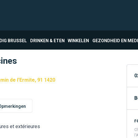
DIG BRUSSEL
DRINKEN & ETEN
WINKELEN
GEZONDHEID EN MED
cines
0
min de l'Ermite, 91 1420
B
Opmerkingen
r
eures et extérieures
Ch
l'