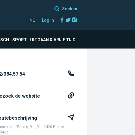
Zoeken
Facebook
Twitter
Instagram
NL
Log in
ISCH
SPORT
UITGAAN & VRIJE TIJD
2/384.57.54
ezoek de website
outebeschrijving
emin de l'Ermite, 91 , 91 - 1420 Braine-
Alleud