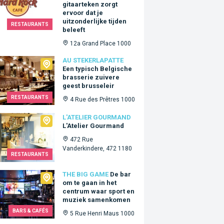
gitaarteken zorgt
ervoor dat je
uitzonderlijke tijden
RESTAURANTS
beleeft
12a Grand Place 1000
ekerlapatte
AU STEKERLAPATTE
Een typisch Belgische
brasserie zuivere
geest brusseleir
RESTAURANTS
4 Rue des Prêtres 1000
lier Gourmand
L'ATELIER GOURMAND
L'Atelier Gourmand
472 Rue
Vanderkindere, 472 1180
RESTAURANTS
Big Game
THE BIG GAME
De bar
om te gaan in het
centrum waar sport en
muziek samenkomen
BARS & CAFÉS
5 Rue Henri Maus 1000