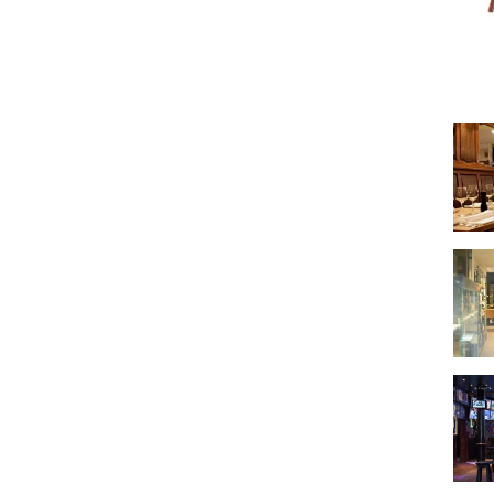
Au St
L'Ate
The 