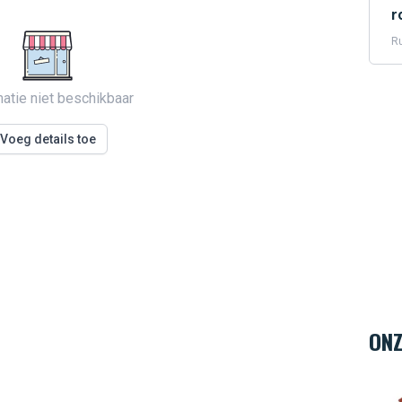
r
Ru
matie niet beschikbaar
Voeg details toe
ONZ
Hard 