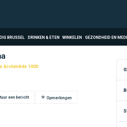
DIG BRUSSEL
DRINKEN & ETEN
WINKELEN
GEZONDHEID EN MED
na
e Archimède 1000
0
B
tuur een bericht
Opmerkingen
S