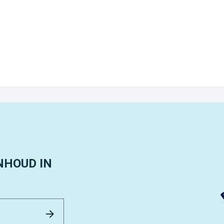
NHOUD IN
Email Address
Versturen