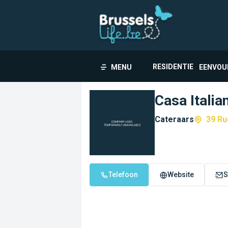
RESIDENTIE
MENU
EENVOU
Casa Italia
Cateraars
39 Ru
Telefoon
Website
S