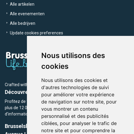
Alle artikelen
Alle evenementen
Alle bedrijven
Update cookies preferences
Nous utilisons des
cookies
Nous utilisons des cookies et
Crafted with
by Brusselslife Team
d'autres technologies de suivi
Découvrez plus de 12 000 adresses et événements
pour améliorer votre expérience
de navigation sur notre site, pour
Profitez de toutes les sections de BrusselsLife.be et découvrez
plus de 12 000 adresses et un grand choix d'événements,
vous montrer un contenu
d'informations et de conseils et astuces de notre écriture.
personnalisé et des publicités
ciblées, pour analyser le trafic de
Brusselslife.be
notre site et pour comprendre la