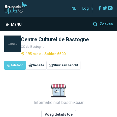
Facebo
Twitt
In
NL
Log in
Zoeken
MENU
Centre Culturel de Bastogne
CC de Bastogne
195 rue du Sablon 6600
Telefoon
Website
Stuur een bericht
Informatie niet beschikbaar
Voeg details toe