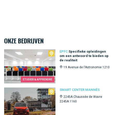
ONZE BEDRIJVEN
EPFC
EPFC
Specifieke opleidingen
om een ​​antwoord te bieden op
de realiteit
19 Avenue de l'Astronomie 1210
ETUDIER & APPRENDRE
Smart Center Mannès
SMART CENTER MANNÈS
2245A Chaussée de Wavre
2245A 1160