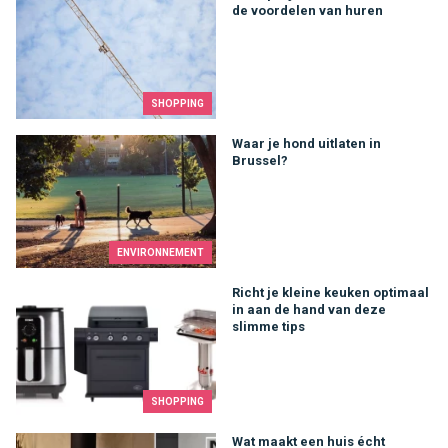
de voordelen van huren
SHOPPING
Waar je hond uitlaten in Brussel?
Waar je hond uitlaten in
Brussel?
ENVIRONNEMENT
Richt je kleine keuken optimaal in aan de hand van deze slimm
Richt je kleine keuken optimaal
in aan de hand van deze
slimme tips
SHOPPING
Wat maakt een huis écht gezellig? Het antwoord zit (vaak letterl
Wat maakt een huis écht