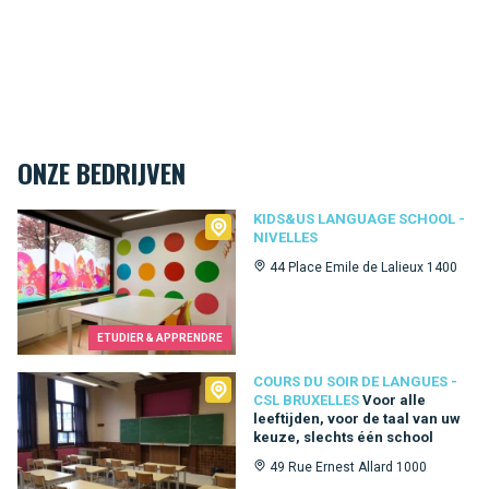
ONZE BEDRIJVEN
Kids&Us language school - Nivelles
KIDS&US LANGUAGE SCHOOL -
NIVELLES
44 Place Emile de Lalieux 1400
ETUDIER & APPRENDRE
Cours du Soir de Langues - CSL Bruxelles
COURS DU SOIR DE LANGUES -
CSL BRUXELLES
Voor alle
leeftijden, voor de taal van uw
keuze, slechts één school
49 Rue Ernest Allard 1000