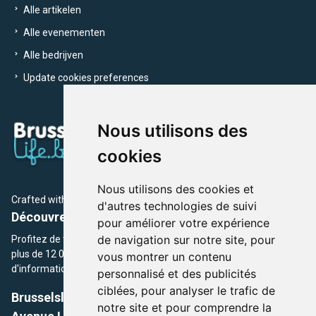
Alle artikelen
Alle evenementen
Alle bedrijven
Update cookies preferences
Nous utilisons des
cookies
Nous utilisons des cookies et
Crafted with
by Brusselslife Team
d'autres technologies de suivi
Découvrez plus de 12 000 adresses et événements
pour améliorer votre expérience
de navigation sur notre site, pour
Profitez de toutes les sections de BrusselsLife.be et découvrez
plus de 12 000 adresses et un grand choix d'événements,
vous montrer un contenu
d'informations et de conseils et astuces de notre écriture.
personnalisé et des publicités
ciblées, pour analyser le trafic de
Brusselslife.be
notre site et pour comprendre la