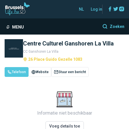
Facebo
Twitt
In
NL
Log in
Zoeken
MENU
Centre Culturel Ganshoren La Villa
CC Ganshoren La Villa
26 Place Guido Gezelle 1083
Telefoon
Website
Stuur een bericht
Informatie niet beschikbaar
Voeg details toe