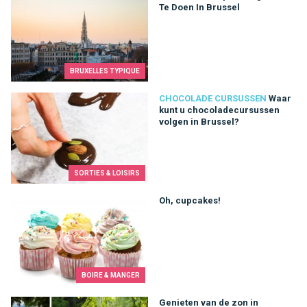
Te Doen In Brussel
BRUXELLES TYPIQUE
Waar kunt u chocoladecursussen volgen in Brussel?
CHOCOLADE CURSUSSEN
Waar
kunt u chocoladecursussen
volgen in Brussel?
SORTIES & LOISIRS
Oh, cupcakes!
Oh, cupcakes!
BOIRE & MANGER
Genieten van de zon in Brusselse parken
Genieten van de zon in