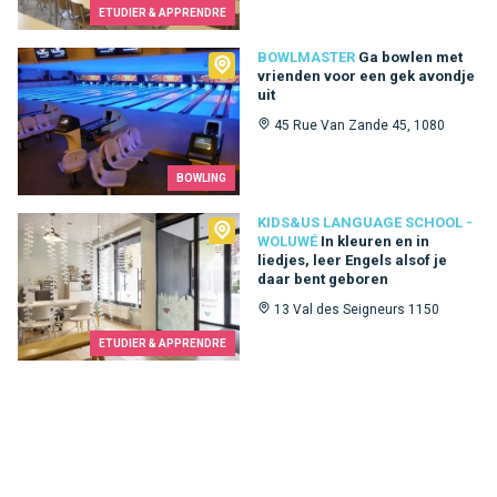
ETUDIER & APPRENDRE
Bowlmaster
BOWLMASTER
Ga bowlen met
vrienden voor een gek avondje
uit
45 Rue Van Zande 45, 1080
BOWLING
Kids&Us language school - Woluwé
KIDS&US LANGUAGE SCHOOL -
WOLUWÉ
In kleuren en in
liedjes, leer Engels alsof je
daar bent geboren
13 Val des Seigneurs 1150
ETUDIER & APPRENDRE