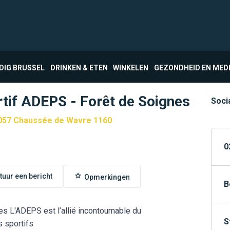
DIG BRUSSEL
DRINKEN & ETEN
WINKELEN
GEZONDHEID EN MED
rtif ADEPS - Forêt de Soignes
Soci
057 Chaussée de Wavre 1160
0
tuur een bericht
Opmerkingen
B
s L'ADEPS est l’allié incontournable du
S
s sportifs