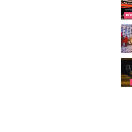
DÉC
10 re
Strik