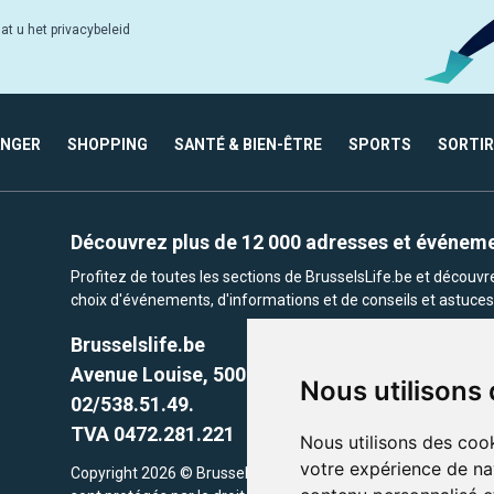
at u het privacybeleid
ANGER
SHOPPING
SANTÉ & BIEN-ÊTRE
SPORTS
SORTIR
Découvrez plus de 12 000 adresses et événem
Profitez de toutes les sections de BrusselsLife.be et découv
choix d'événements, d'informations et de conseils et astuces 
Brusselslife.be
Avenue Louise, 500 -1050 Ixelles, Brussels,
Nous utilisons
02/538.51.49.
TVA 0472.281.221
Nous utilisons des cook
votre expérience de na
Copyright 2026 © Brusselslife.be Tous droits réservés. Le cont