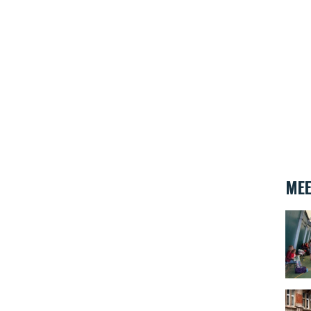
MEE
Castl
Bruss