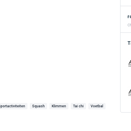
r
C
T
portactiviteiten
Squash
Klimmen
Tai chi
Voetbal