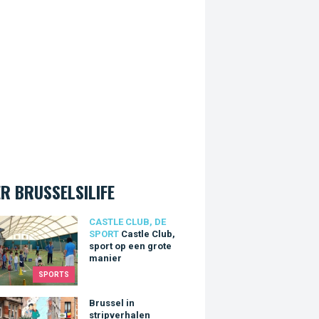
R BRUSSELSILIFE
e Club, sport op een grote manier
CASTLE CLUB, DE
SPORT
Castle Club,
sport op een grote
manier
SPORTS
el in stripverhalen
Brussel in
stripverhalen