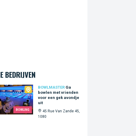
E BEDRIJVEN
master
BOWLMASTER
Ga
bowlen met vrienden
voor een gek avondje
uit
BOWLING
45 Rue Van Zande 45,
1080