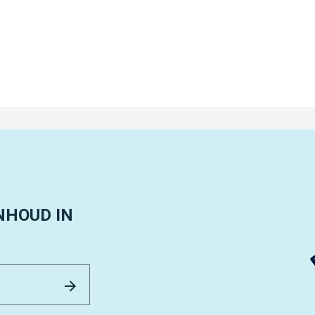
NHOUD IN
Email Address
Versturen