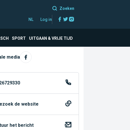
Zoeken
Facebook
Twitter
Instagram
NL
Log in
ISCH
SPORT
UITGAAN & VRIJE TIJD
ale media
26729330
ezoek de website
tuur het bericht