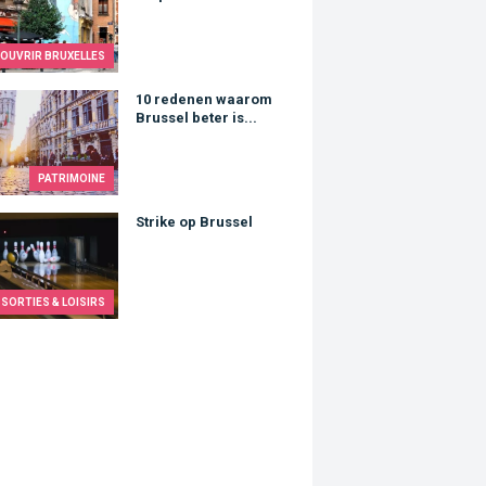
OUVRIR BRUXELLES
denen waarom Brussel beter is...
10 redenen waarom
Brussel beter is...
PATRIMOINE
e op Brussel
Strike op Brussel
SORTIES & LOISIRS