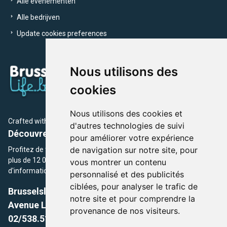
Alle evenementen
Alle bedrijven
Update cookies preferences
Nous utilisons des
cookies
Nous utilisons des cookies et
Crafted with
by Brusselslife Team
d'autres technologies de suivi
Découvrez plus de 12 000 adresses et événements
pour améliorer votre expérience
de navigation sur notre site, pour
Profitez de toutes les sections de BrusselsLife.be et découvrez
plus de 12 000 adresses et un grand choix d'événements,
vous montrer un contenu
d'informations et de conseils et astuces de notre écriture.
personnalisé et des publicités
ciblées, pour analyser le trafic de
Brusselslife.be
notre site et pour comprendre la
Avenue Louise, 500 -1050 Ixelles, Brussels,
provenance de nos visiteurs.
02/538.51.49.