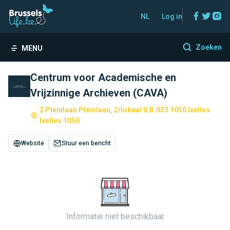
Facebo
Twitt
In
NL
Log in
Zoeken
MENU
Centrum voor Academische en
Vrijzinnige Archieven (CAVA)
2 Pleinlaan Pleinlaan, 2/lokaal 0.B.033 1050 Ixelles
Ixelles 1050
Website
Stuur een bericht
Informatie niet beschikbaar