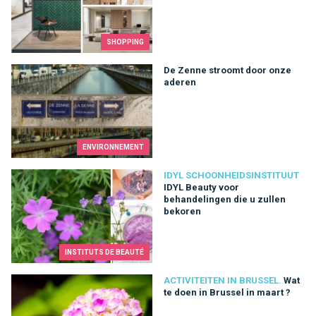
SHOPPING
De Zenne stroomt door onze aderen
De Zenne stroomt door onze
aderen
ENVIRONNEMENT
IDYL Beauty voor behandelingen die u zullen bekoren
IDYL SCHOONHEIDSINSTITUUT
IDYL Beauty voor
behandelingen die u zullen
bekoren
INSTITUTS DE BEAUTÉ
Wat te doen in Brussel in maart ?
ACTIVITEITEN IN BRUSSEL.
Wat
te doen in Brussel in maart ?