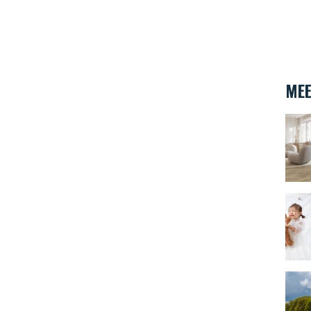
MEE
6 Int
Creëe
Dit z