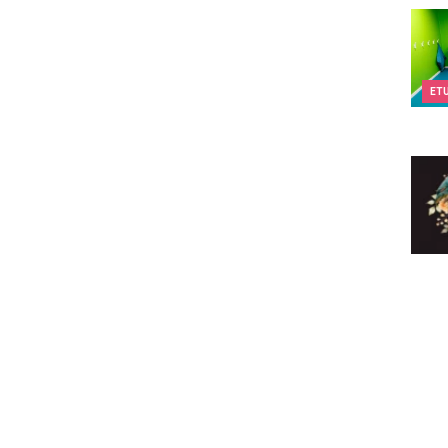
Kids&
ET
Eclec