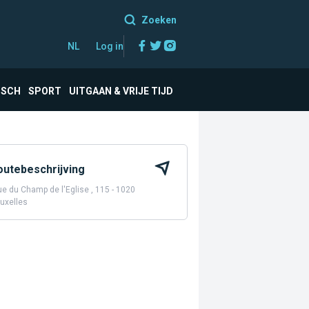
Zoeken
Facebook
Twitter
Instagram
NL
Log in
ISCH
SPORT
UITGAAN & VRIJE TIJD
outebeschrijving
e du Champ de l'Eglise , 115 - 1020
uxelles