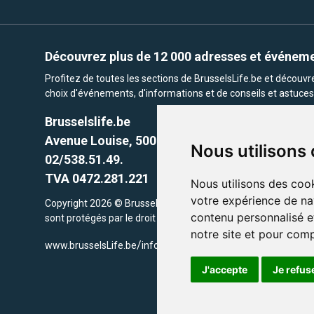
Découvrez plus de 12 000 adresses et événem
Profitez de toutes les sections de BrusselsLife.be et découv
choix d'événements, d'informations et de conseils et astuces 
Brusselslife.be
Avenue Louise, 500 -1050 Ixelles, Brussels,
Nous utilisons
02/538.51.49.
TVA 0472.281.221
Nous utilisons des cook
votre expérience de na
Copyright 2026 © Brusselslife.be Tous droits réservés. Le cont
contenu personnalisé et
sont protégés par le droit d'auteur. la propriétaires respectifs.
notre site et pour com
/
www.brusselsLife.be
info@brusselslife.be
J'accepte
Je refus