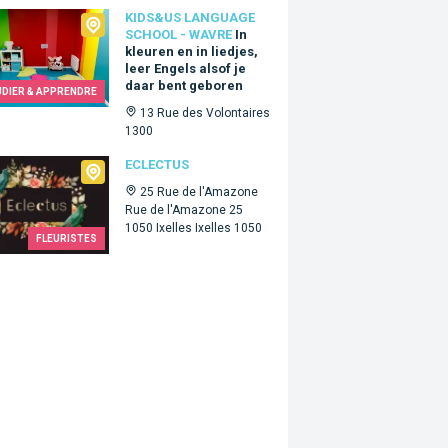
Us language school - Wavre
KIDS&US LANGUAGE
SCHOOL - WAVRE
In
kleuren en in liedjes,
leer Engels alsof je
daar bent geboren
UDIER & APPRENDRE
13 Rue des Volontaires
1300
tus
ECLECTUS
25 Rue de l'Amazone
Rue de l'Amazone 25
1050 Ixelles Ixelles 1050
FLEURISTES