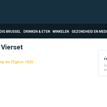
DIG BRUSSEL
DRINKEN & ETEN
WINKELEN
GEZONDHEID EN MED
 Vierset
r
p de l'Eglise 1020
Ru
Br