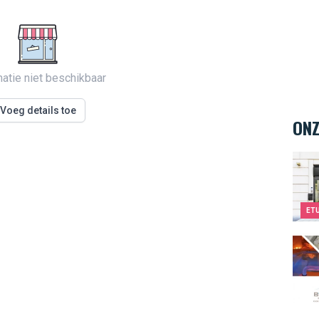
matie niet beschikbaar
Voeg details toe
ONZ
Kids
ET
Body