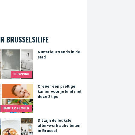
R BRUSSELSILIFE
erieurtrends in de stad
6 Interieurtrends in de
stad
SHOPPING
r een prettige kamer voor je kind met deze 3 tips
Creëer een prettige
kamer voor je kind met
deze 3 tips
HABITER & LOGER
ijn de leukste after-work activiteiten in Brussel
Dit zijn de leukste
after-work activiteiten
in Brussel