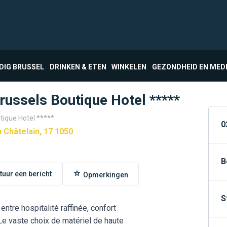
DIG BRUSSEL
DRINKEN & ETEN
WINKELEN
GEZONDHEID EN MED
russels Boutique Hotel *****
tique Hotel *****
0
 Châtelain, 17 1050
B
tuur een bericht
Opmerkingen
S
 entre hospitalité raffinée, confort
Le vaste choix de matériel de haute