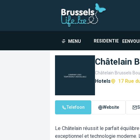
RESIDENTIE
MENU
EENVOU
Châtelain B
Châtelain Brussels Bou
Hotels
17 Rue du
Telefoon
Website
S
Le Châtelain réussit le parfait équilibre
exceptionnel et technologie moderne. 