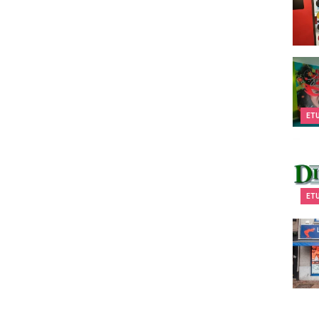
Kids&
ET
Dial
ET
La M