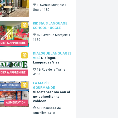
1 Avenue Montjoie 1
Uccle 1180
Us language school - Uccle
KIDS&US LANGUAGE
SCHOOL - UCCLE
823 Avenue Montjoie 1
1180
UDIER & APPRENDRE
ogue Languages Visé
DIALOGUE LANGUAGES
VISÉ
DialoguE
Languages Visé
1B Rue de la Trairie
UDIER & APPRENDRE
4600
arée Gourmande
LA MARÉE
GOURMANDE
Viscateraar om aan al
uw behoeften te
voldoen
ALIMENTATION
68 Chaussée de
Bruxelles 1410