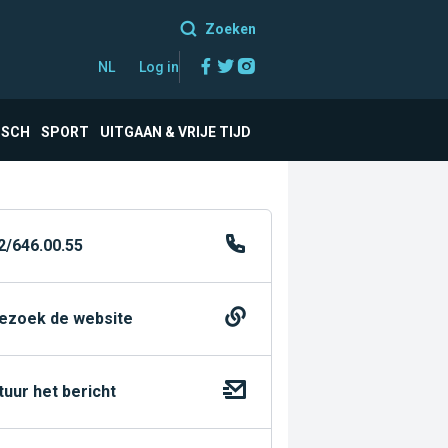
Zoeken
Facebook
Twitter
Instagram
NL
Log in
ISCH
SPORT
UITGAAN & VRIJE TIJD
2/646.00.55
ezoek de website
tuur het bericht