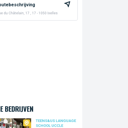
outebeschrijving
e du Châtelain, 17 , 17 - 1050 Ixelles
E BEDRIJVEN
s&Us language school Uccle
TEENS&US LANGUAGE
SCHOOL UCCLE