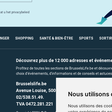
at u het privacybeleid
ANGER
SHOPPING
SANTÉ & BIEN-ÊTRE
SPORTS
SORTIR
Découvrez plus de 12 000 adresses et événem
Profitez de toutes les sections de BrusselsLife.be et découv
choix d'événements, d'informations et de conseils et astuces 
Brusselslife.be
Avenue Louise, 500 -1050 Ixelles, Brussels,
Nous utilisons
02/538.51.49.
TVA 0472.281.221
Nous utilisons des cook
votre expérience de na