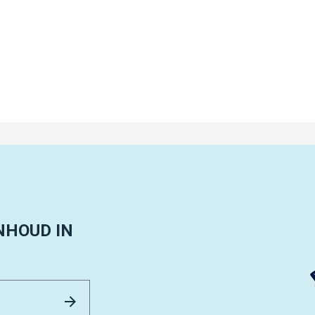
NHOUD IN
Email Address
Versturen