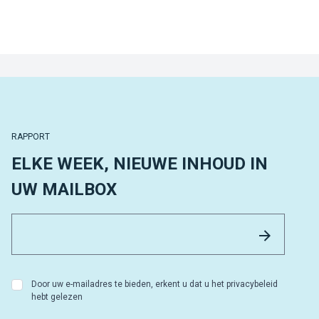
RAPPORT
ELKE WEEK, NIEUWE INHOUD IN
UW MAILBOX
Email 
Versture
Door uw e-mailadres te bieden, erkent u dat u het privacybeleid
hebt gelezen