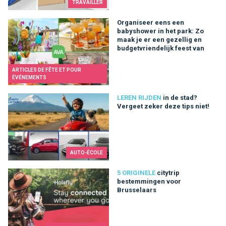
TRAVAILLER
Organiseer eens een babyshower in het park: Zo maak je er ee
Organiseer eens een
babyshower in het park: Zo
maak je er een gezellig en
budgetvriendelijk feest van
ARTICLES DE FÊTE ET POUR
ÉVÉNEMENTS
in de stad? Vergeet zeker deze tips niet!
LEREN RIJDEN
in de stad?
Vergeet zeker deze tips niet!
AUTO-ÉCOLE
citytrip bestemmingen voor Brusselaars
5 ORIGINELE
citytrip
bestemmingen voor
Brusselaars