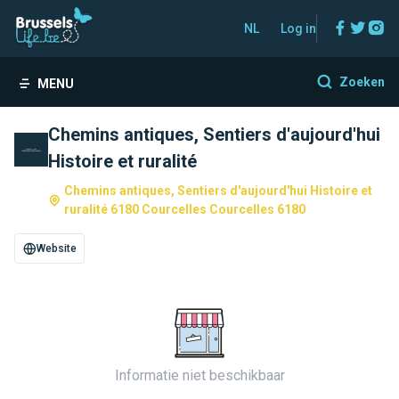
Facebo
Twitt
In
NL
Log in
Zoeken
MENU
Chemins antiques, Sentiers d'aujourd'hui
Histoire et ruralité
Chemins antiques, Sentiers d'aujourd'hui Histoire et
ruralité 6180 Courcelles Courcelles 6180
Website
Informatie niet beschikbaar