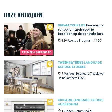
ONZE BEDRIJVEN
Dream Your Life
DREAM YOUR LIFE
Een warme
school om zich voor te
bereiden op de centrale jury
126 Avenue Brugmann 1190
ETUDIER & APPRENDRE
Tweens&Teens language school Stockel
TWEENS&TEENS LANGUAGE
SCHOOL STOCKEL
7 Val des Seigneurs 7 Woluwé-
Saint-Lambert 1150
Kids&Us language school Auderghem
KIDS&US LANGUAGE SCHOOL
AUDERGHEM
16 Place Communale