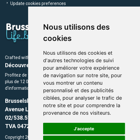
Update cookies preferences
Nous utilisons des
cookies
Nous utilisons des cookies et
Crafted with
by Brusselslife Team
d'autres technologies de suivi
Découvrez plus de 12 000 adresses et événements
pour améliorer votre expérience
de navigation sur notre site, pour
Profitez de toutes les sections de BrusselsLife.be et découvrez
plus de 12 000 adresses et un grand choix d'événements,
vous montrer un contenu
d'informations et de conseils et astuces de notre écriture.
personnalisé et des publicités
ciblées, pour analyser le trafic de
Brusselslife.be
notre site et pour comprendre la
Avenue Louise, 500 -1050 Ixelles, Brussels,
provenance de nos visiteurs.
02/538.51.49.
TVA 0472.281.221
J'accepte
Copyright 2026 © Brusselslife.be Tous droits réservés. Le contenu