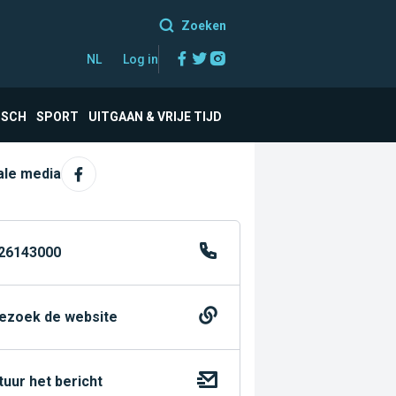
Zoeken
Facebook
Twitter
Instagram
NL
Log in
ISCH
SPORT
UITGAAN & VRIJE TIJD
ale media
26143000
ezoek de website
tuur het bericht