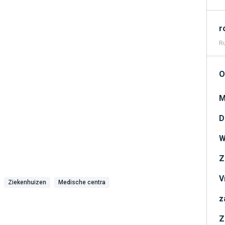
r
Ru
O
M
D
W
Z
V
Ziekenhuizen
Medische centra
z
Z