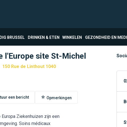
DIG BRUSSEL
DRINKEN & ETEN
WINKELEN
GEZONDHEID EN MED
e l'Europe site St-Michel
Soci
150 Rue de Linthout 1040
0
tuur een bericht
Opmerkingen
B
e Europa Ziekenhuizen zijn een
S
 omgeving. Soins médicaux