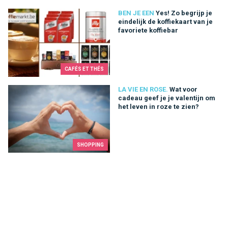
Yes! Zo begrijp je eindelijk de koffiekaart van je favoriete koffi
BEN JE EEN
Yes! Zo begrijp je
eindelijk de koffiekaart van je
favoriete koffiebar
CAFÉS ET THÉS
Wat voor cadeau geef je je valentijn om het leven in roze te zi
LA VIE EN ROSE.
Wat voor
cadeau geef je je valentijn om
het leven in roze te zien?
SHOPPING