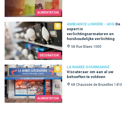
ALIMENTATION
Ambiance Lumière - ADG
AMBIANCE LUMIÈRE - ADG
De
expert in
verlichtingsarmaturen en
huishoudelijke verlichting
58 Rue Blaes 1000
DÉCORATION
La Marée Gourmande
LA MARÉE GOURMANDE
Viscateraar om aan al uw
behoeften te voldoen
68 Chaussée de Bruxelles 1410
ALIMENTATION