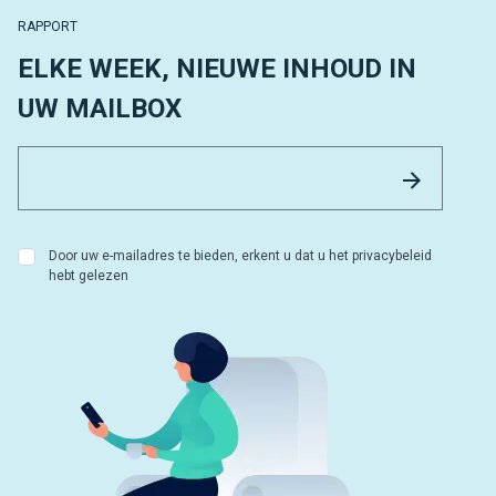
RAPPORT
ELKE WEEK, NIEUWE INHOUD IN
UW MAILBOX
Email 
Versture
Door uw e-mailadres te bieden, erkent u dat u het privacybeleid
hebt gelezen