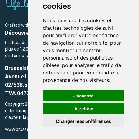
cookies
Nous utilisons des cookies et
Crafted with
by Brusselslife Team
d'autres technologies de suivi
Découvrez plus de 12 000 adresses et événements
pour améliorer votre expérience
de navigation sur notre site, pour
Profitez de toutes les sections de BrusselsLife.be et découvrez
plus de 12 000 adresses et un grand choix d'événements,
vous montrer un contenu
d'informations et de conseils et astuces de notre écriture.
personnalisé et des publicités
ciblées, pour analyser le trafic de
Brusselslife.be
notre site et pour comprendre la
Avenue Louise, 500 -1050 Ixelles, Brussels,
provenance de nos visiteurs.
02/538.51.49.
TVA 0472.281.221
J'accepte
Copyright 2026 © Brusselslife.be Tous droits réservés. Le contenu
Je refuse
et les images utilisés sur ce site sont protégés par le droit
d'auteur. la propriétaires respectifs.
Changer mes préférences
/
www.brusselsLife.be
info@brusselslife.be