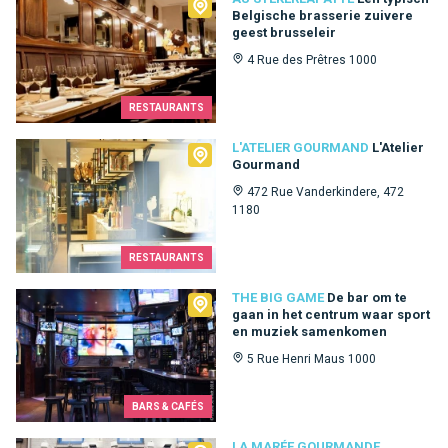
Au Stekerlapatte
Belgische brasserie zuivere
geest brusseleir
4 Rue des Prêtres 1000
RESTAURANTS
L'Atelier Gourmand
L'ATELIER GOURMAND
L'Atelier
Gourmand
472 Rue Vanderkindere, 472
1180
RESTAURANTS
The Big Game
THE BIG GAME
De bar om te
gaan in het centrum waar sport
en muziek samenkomen
5 Rue Henri Maus 1000
BARS & CAFÉS
LA MARÉE GOURMANDE