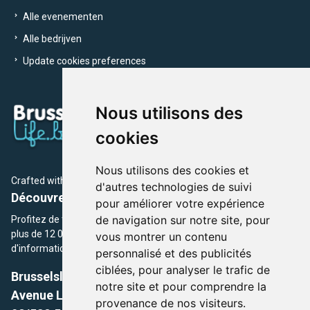
Alle evenementen
Alle bedrijven
Update cookies preferences
Nous utilisons des
cookies
Nous utilisons des cookies et
Crafted with
by Brusselslife Team
d'autres technologies de suivi
Découvrez plus de 12 000 adresses et événements
pour améliorer votre expérience
de navigation sur notre site, pour
Profitez de toutes les sections de BrusselsLife.be et découvrez
plus de 12 000 adresses et un grand choix d'événements,
vous montrer un contenu
d'informations et de conseils et astuces de notre écriture.
personnalisé et des publicités
ciblées, pour analyser le trafic de
Brusselslife.be
notre site et pour comprendre la
Avenue Louise, 500 -1050 Ixelles, Brussels,
provenance de nos visiteurs.